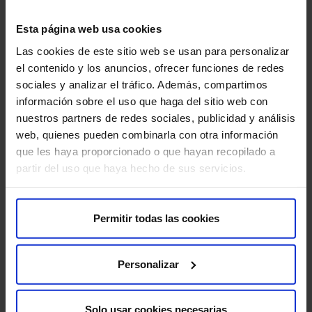
El Laboratorio de Dianas Terapéuticas del
En 
Centro Integral Oncológico Clara Campal
Esta página web usa cookies
mis
(CIOCC) pone en marcha el Servicio de
Las cookies de este sitio web se usan para personalizar
men
Madrid, 2 de abril de 2013. HM Hospitales sigue firme en
Secuenciación Genética del Cáncer.
el contenido y los anuncios, ofrecer funciones de redes
su propósito de ofrecer al paciente una atención
sociales y analizar el tráfico. Además, compartimos
personalizada,…
información sobre el uso que haga del sitio web con
nuestros partners de redes sociales, publicidad y análisis
web, quienes pueden combinarla con otra información
Leer más
que les haya proporcionado o que hayan recopilado a
partir del uso que haya hecho de sus servicios.
Permitir todas las cookies
Suscríbete y cuida tu salud
Personalizar
Recibe contenido exclusivo sobre prevención de la salud
y tratamientos. La mejor forma de cuidar tu bienestar
comienza con estar informado.
Solo usar cookies necesarias