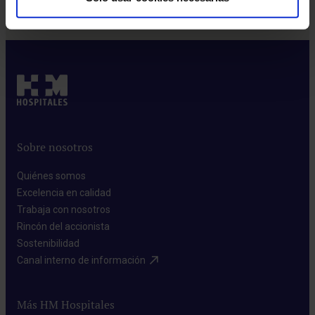
Sobre nosotros
Quiénes somos​
Excelencia en calidad​
Trabaja con nosotros​
Rincón del accionista​
Sostenibilidad​
Canal interno de información​
Más HM Hospitales