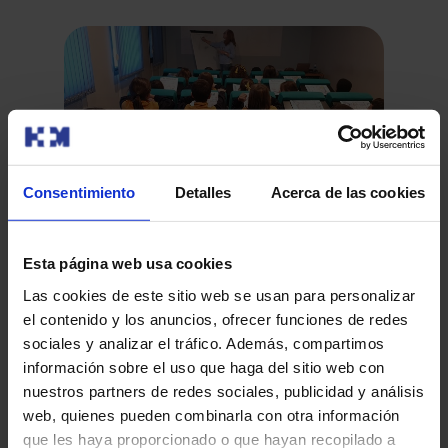
Visita de alumnos del Colegio Santa Teresa
de León
Consentimiento
Detalles
Acerca de las cookies
Un grupo de treinta alumnos de primaria del Colegio
Santa Teresa de León han visitado las instalaciones de
Esta página web usa cookies
HM Regla, don…
El
Las cookies de este sitio web se usan para personalizar
ce
el contenido y los anuncios, ofrecer funciones de redes
La
sociales y analizar el tráfico. Además, compartimos
El 
información sobre el uso que haga del sitio web con
Hos
nuestros partners de redes sociales, publicidad y análisis
Dep
web, quienes pueden combinarla con otra información
que les haya proporcionado o que hayan recopilado a