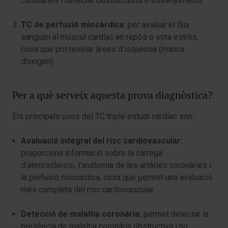
coronàries i detectar obstruccions o estrenyiments.
TC de perfusió miocàrdica:
per avaluar el flux
sanguini al múscul cardíac en repòs o sota estrès,
cosa que pot revelar àrees d’isquèmia (manca
d’oxigen).
Per a què serveix aquesta prova diagnòstica?
Els principals usos del TC triple estudi cardíac són:
Avaluació integral del risc cardiovascular:
proporciona informació sobre la càrrega
d’aterosclerosi, l’anatomia de les artèries coronàries i
la perfusió miocàrdica, cosa que permet una avaluació
més completa del risc cardiovascular.
Detecció de malaltia coronària:
permet detectar la
presència de malaltia coronària obstructiva i no