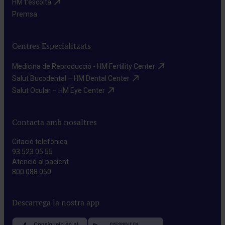
HM t'escolta​
Premsa​
Centres Especialitzats
Medicina de Reproducció - HM Fertility Center​
Salut Bucodental – HM Dental Center​
Salut Ocular – HM Eye Center​
Contacta amb nosaltres
Citació telefònica
93 523 05 55
Atenció al pacient
800 088 050
Descarrega la nostra app