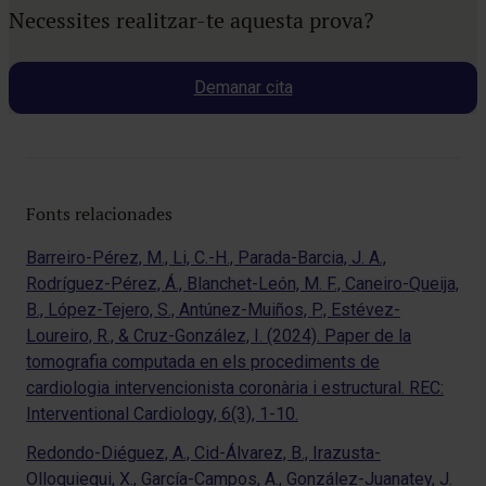
Necessites realitzar-te aquesta prova?
Demanar cita
Fonts relacionades
Barreiro-Pérez, M., Li, C.-H., Parada-Barcia, J. A.,
Rodríguez-Pérez, Á., Blanchet-León, M. F., Caneiro-Queija,
B., López-Tejero, S., Antúnez-Muiños, P., Estévez-
Loureiro, R., & Cruz-González, I. (2024). Paper de la
tomografia computada en els procediments de
cardiologia intervencionista coronària i estructural. REC:
Interventional Cardiology, 6(3), 1-10.
Redondo-Diéguez, A., Cid-Álvarez, B., Irazusta-
Olloquiegui, X., García-Campos, A., González-Juanatey, J.