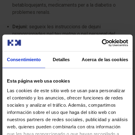
betabloquejants, medicaments per a la diabetis o
problemes renals.
Dejuni:
segueix les instruccions de dejuni
proporcionades pel teu metge o pel personal del
centre de radiologia.
Roba:
es recomana portar roba còmoda i evitar joies o
Consentimiento
Detalles
Acerca de las cookies
accessoris metàl·lics que puguin interferir amb la
imatge.
Esta página web usa cookies
Té algun risc?
Las cookies de este sitio web se usan para personalizar
el contenido y los anuncios, ofrecer funciones de redes
El TC triple estudi cardíac és generalment segur, però
sociales y analizar el tráfico. Además, compartimos
com qualsevol procediment mèdic que implica radiació i
información sobre el uso que haga del sitio web con
medi de contrast, té alguns riscos mínims a considerar:
nuestros partners de redes sociales, publicidad y análisis
web, quienes pueden combinarla con otra información
Exposició a radiació:
la TC utilitza radiació, i la dosi
que les haya proporcionado o que hayan recopilado a