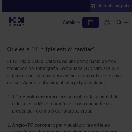
Diagnòstics
International patie
TC triple estudi cardíac
Català
Taula de continguts
Què és el TC triple estudi cardíac?
El TC Triple Estudi Cardíac és una combinació de tres
tècniques de Tomografia Computada (TC) cardíaca que
s’utilitzen per obtenir una avaluació completa de la salut
del cor. Aquest enfocament integral pot incloure:
TC de calci coronari:
per quantificar la quantitat de
calci a les artèries coronàries, cosa que indica la
presència i extensió de l’aterosclerosi.
Angio-TC coronari:
per visualitzar les artèries