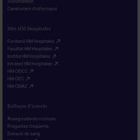
Sostenibilitat​
Canal intern d'informació​
Més HM Hospitales
Fundació HM Hospitales​
Facultat HM Hospitales​
Institut HM Hospitales​
Intranet HM Hospitales​
HM CIOCC​
HM CIEC​
HM CINAC​
Enllaços d'interès
Asseguradores i mútues​
Preguntes freqüents​
Donació de sang​