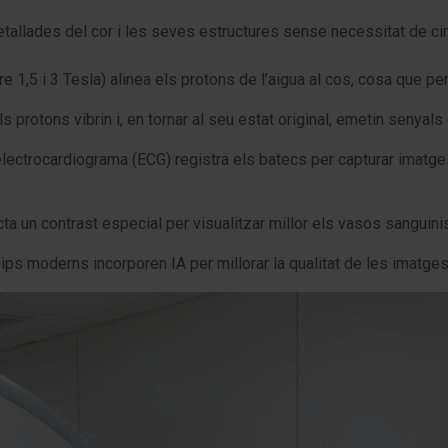
llades del cor i les seves estructures sense necessitat de cirurg
tre 1,5 i 3 Tesla) alinea els protons de l’aigua al cos, cosa que p
 protons vibrin i, en tornar al seu estat original, emetin senyal
n electrocardiograma (ECG) registra els batecs per capturar imat
cta un contrast especial per visualitzar millor els vasos sanguin
ps moderns incorporen IA per millorar la qualitat de les imatges i