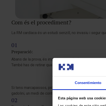
Com és el procediment?
La RM cardíaca és un estudi senzill, no invasiu i segur q
Preparació:
Abans de la prova, és important seguir algunes recomanaci
També has de retirar qualsevol objecte metàl·lic com joies
Consentimiento
Si tens marcapassos, pròtesis metàl·liques o altres impla
gadolini, un medi de contrast intravenós que ajuda a ressa
Esta página web usa cookie
Las cookies de este sitio we