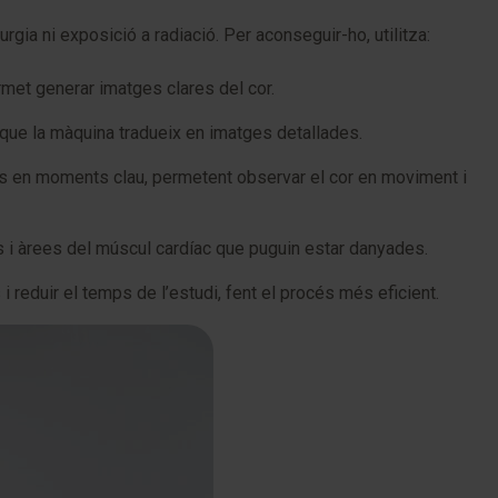
ia ni exposició a radiació. Per aconseguir-ho, utilitza:
ermet generar imatges clares del cor.
s que la màquina tradueix en imatges detallades.
ges en moments clau, permetent observar el cor en moviment i
is i àrees del múscul cardíac que puguin estar danyades.
 reduir el temps de l’estudi, fent el procés més eficient.