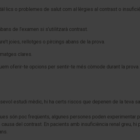
·lics o problemes de salut com al·lèrgies al contrast o insufici
bans de l’examen si s’utilitzarà contrast.
re’t joies, rellotges o pírcings abans de la prova.
 imatges clares.
uem oferir-te opcions per sentir-te més còmode durant la prova.
vol estudi mèdic, hi ha certs riscos que depenen de la teva salu
ques són poc freqüents, algunes persones poden experimentar pi
usa del contrast. En pacients amb insuficiència renal greu, hi p
ans.