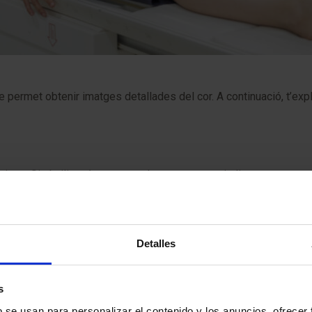
ue permet obtenir imatges detallades del cor. A continuació, t’ex
ons. Si s’utilitzarà contrast, el teu metge pot indicar-te que no
, rellotges o pírcings, ja que poden interferir amb el funcioname
Detalles
nts, assegura’t d’informar el personal mèdic perquè prenguin les
ltar les imatges del cor i dels vasos sanguinis.
s
b se usan para personalizar el contenido y los anuncios, ofrecer