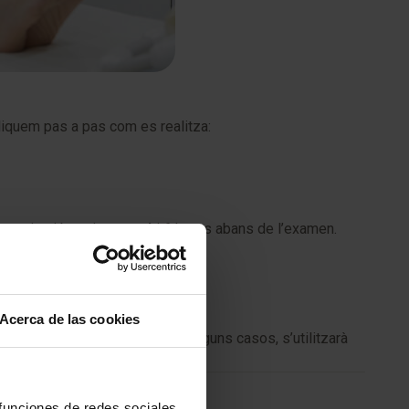
pliquem pas a pas com es realitza:
 mengis ni beguis entre 4 i 6 hores abans de l’examen.
nt de la ressonància.
Acerca de las cookies
 precaucions necessàries. En alguns casos, s’utilitzarà
 funciones de redes sociales