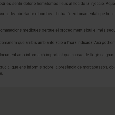
 podries sentir dolor o hematomes lleus al lloc de la injecció. A
sos, desfibril·lador o bombes d’infusió, és fonamental que ho in
recomanacions mèdiques perquè el procediment sigui el més segur
anem que arribis amb antelació a l’hora indicada. Així podrem re
document amb informació important que hauràs de llegir i signar.
crucial que ens informis sobre la presència de marcapassos, objec
a.