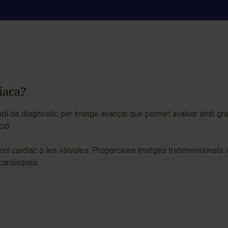
RM cardíaca
íaca?
de diagnòstic per imatge avançat que permet avaluar amb gran deta
ció.
cul cardíac o les vàlvules. Proporciona imatges tridimensionals i
 cardíaques.