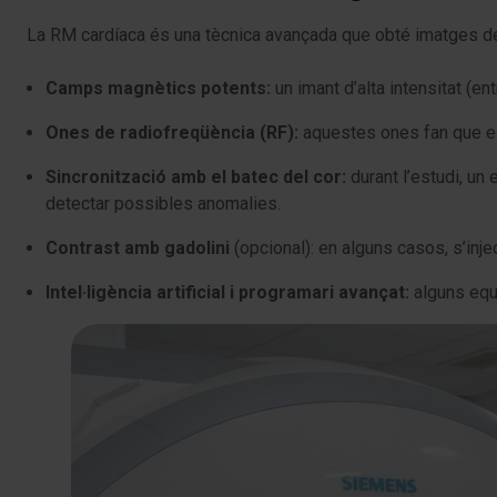
La RM cardíaca és una tècnica avançada que obté imatges deta
Camps magnètics potents:
un imant d’alta intensitat (en
Ones de radiofreqüència (RF):
aquestes ones fan que els
Sincronització amb el batec del cor:
durant l’estudi, u
detectar possibles anomalies.
Contrast amb gadolini
(opcional): en alguns casos, s’inje
Intel·ligència artificial i programari avançat:
alguns equi