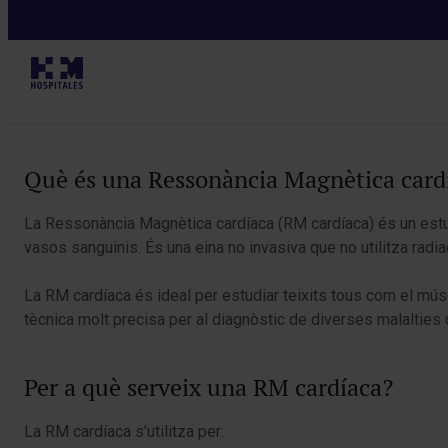
Diagnòstics
Taula de continguts
Què és una Ressonància Magnètica card
La Ressonància Magnètica cardíaca (RM cardíaca) és un estudi 
vasos sanguinis. És una eina no invasiva que no utilitza radia
La RM cardíaca és ideal per estudiar teixits tous com el mús
tècnica molt precisa per al diagnòstic de diverses malalties
Per a què serveix una RM cardíaca?
La RM cardíaca s’utilitza per: