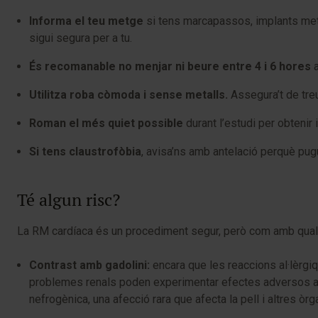
Informa el teu metge
si tens marcapassos, implants metàl
sigui segura per a tu.
És recomanable no menjar ni beure entre 4 i 6 hores
a
Utilitza roba còmoda i sense metalls.
Assegura’t de treu
Roman el més quiet possible
durant l’estudi per obtenir
Si tens claustrofòbia
, avisa’ns amb antelació perquè pug
Té algun risc?
La RM cardíaca és un procediment segur, però com amb qualse
Contrast amb gadolini:
encara que les reaccions al·lèrgi
problemes renals poden experimentar efectes adversos a ca
nefrogènica, una afecció rara que afecta la pell i altres òrg