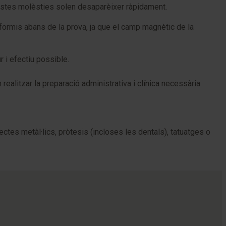
questes molèsties solen desaparèixer ràpidament.
formis abans de la prova, ja que el camp magnètic de la
 i efectiu possible.
alitzar la preparació administrativa i clínica necessària.
tes metàl·lics, pròtesis (incloses les dentals), tatuatges o