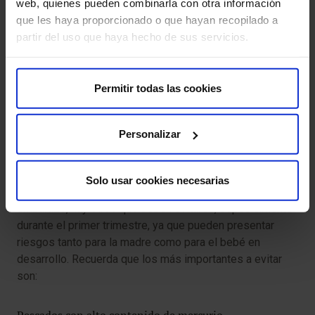
web, quienes pueden combinarla con otra información
Vive tu embarazo con la tranquilidad de estar
que les haya proporcionado o que hayan recopilado a
siempre acompañada.
partir del uso que haya hecho de sus servicios.
Pedir cita
Permitir todas las cookies
Personalizar
¿Qué alimentos evitar durante el primer
trimestre del embarazo?
Solo usar cookies necesarias
Así como existen alimentos recomendables durante el
embarazo, hay otros que deben evitarse, especialmente
durante el primer trimestre, ya que pueden presentar
riesgos tanto para la madre como para el bebé en
desarrollo. Recuerda que los más importantes a evitar
son: