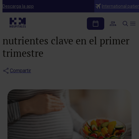
Blog
Descarga la app
International patie
Suplementación durante
el embarazo: vitaminas y
nutrientes clave en el primer
trimestre
Compartir