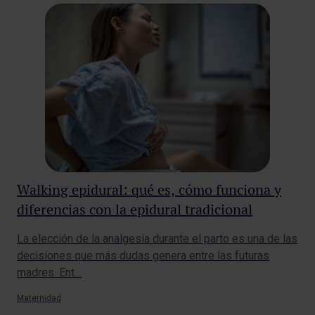
Walking epidural: qué es, cómo funciona y
To
diferencias con la epidural tradicional
el
La elección de la analgesia durante el parto es una de las
El 
decisiones que más dudas genera entre las futuras
pro
madres. Ent…
Exp
Maternidad
Mat