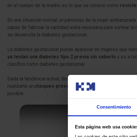
en el cuerpo de la madre; es lo que se conoce como
resiste
En una situación normal, el páncreas de la mujer embarazad
capaz de fabricar la cantidad extra necesaria para sortear la r
se desarrolla la diabetes gestacional.
La diabetes gestacional puede aparecer en mujeres que nunc
ya tenían una diabetes tipo 2 previa sin saberlo
y es a ra
clasifica como diabetes gestacional.
Dada la tendencia actual, donde la diabetes tipo 2 está cad
realizarte un
chequeo preventivo
. Consultar con el médico
posible.
Consentimiento
Esta página web usa cookie
Las cookies de este sitio we