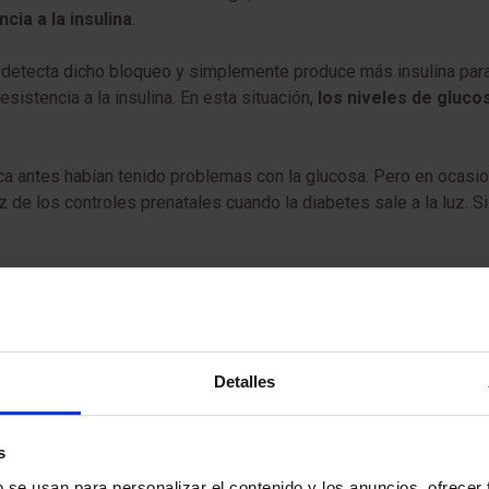
ncia a la insulina
.
a detecta dicho bloqueo y simplemente produce más insulina par
esistencia a la insulina. En esta situación,
los niveles de gluco
a antes habían tenido problemas con la glucosa. Pero en ocasi
íz de los controles prenatales cuando la diabetes sale a la luz. 
a vez más presente en la sociedad, la recomendación de los exper
 antes de la concepción permite conocer tu estado metabólico d
Detalles
s
b se usan para personalizar el contenido y los anuncios, ofrecer