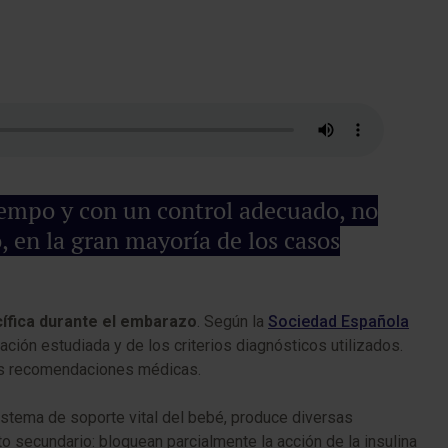
tiempo y con un control adecuado, no
, en la gran mayoría de los casos
cífica durante el embarazo
. Según la
Sociedad Española
ación estudiada y de los criterios diagnósticos utilizados.
o las recomendaciones médicas.
istema de soporte vital del bebé, produce diversas
secundario: bloquean parcialmente la acción de la insulina