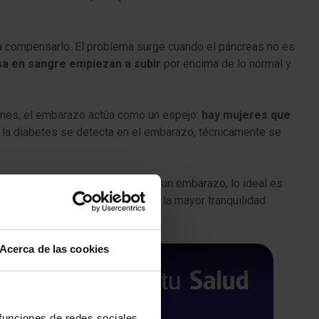
a compensarlo. El problema surge cuando el páncreas no es
sa en sangre empiezan a subir
por encima de lo normal y
ones, el embarazo actúa como un espejo:
hay mujeres que
Si la diabetes se detecta en el embarazo, técnicamente se
tos es clara: si estás buscando un embarazo, lo ideal es
e base y empezar esta etapa con la mayor tranquilidad
Acerca de las cookies
 funciones de redes sociales