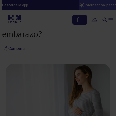
Blog
Descarga la app
International patie
¿Cuáles suelen ser los
primeros síntomas de
embarazo?
Compartir