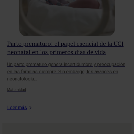
Parto prematuro: el papel esencial de la UCI
El
neonatal en los primeros días de vida
em
Un parto prematuro genera incertidumbre y preocupación
El 
en las familias siempre. Sin embargo, los avances en
pos
neonatología…
fís
Maternidad
Mat
Leer más