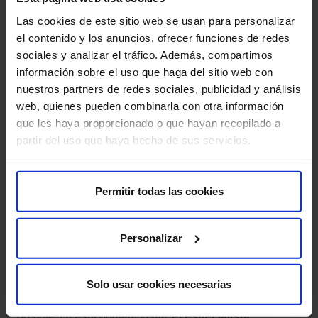
el gusto y el olfato, al igual que otros síntomas del
embarazo, se atribuyen a las variaciones hormonales y
Las cookies de este sitio web se usan para personalizar
pueden ir cambiando a lo largo de la gestación.
el contenido y los anuncios, ofrecer funciones de redes
sociales y analizar el tráfico. Además, compartimos
Congestión nasal
información sobre el uso que haga del sitio web con
nuestros partners de redes sociales, publicidad y análisis
Se trata de un síntoma poco conocido, pero
web, quienes pueden combinarla con otra información
relativamente frecuente. El aumento de los niveles
que les haya proporcionado o que hayan recopilado a
hormonales y del volumen de sangre en el organismo
partir del uso que haya hecho de sus servicios.
puede hacer que las mucosas nasales se inflamen, se
vuelvan más sensibles y se sequen con mayor
facilidad.
Permitir todas las cookies
¿Qué hacer si la prueba de embarazo es
Personalizar
positiva?
Una vez obtenido un resultado positivo, es
Solo usar cookies necesarias
recomendable programar una cita médica lo antes
posible. En esta primera visita,
el especialista