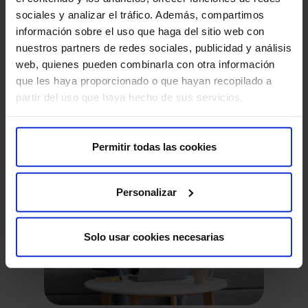
sociales y analizar el tráfico. Además, compartimos
Control de la diabetes:
si tienes diabetes, es
información sobre el uso que haga del sitio web con
fundamental mantener tus niveles de glucosa en
nuestros partners de redes sociales, publicidad y análisis
sangre bajo control para prevenir complicaciones
web, quienes pueden combinarla con otra información
cardiovasculares. Sigue las recomendaciones de tu
que les haya proporcionado o que hayan recopilado a
médico para el manejo de la diabetes, que pueden
partir del uso que haya hecho de sus servicios.
incluir una dieta saludable, ejercicio regular,
medicamentos y monitoreo regular de la glucosa en
sangre.
Permitir todas las cookies
Personalizar
Solo usar cookies necesarias