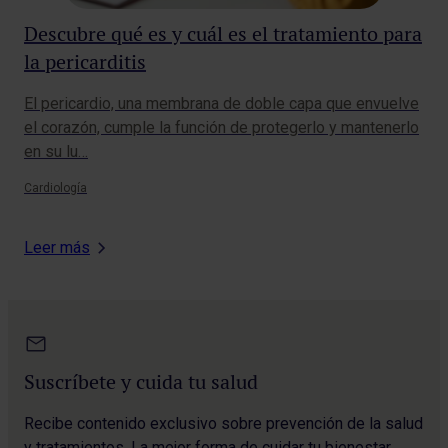
Descubre qué es y cuál es el tratamiento para
¿Q
la pericarditis
pu
El pericardio, una membrana de doble capa que envuelve
Cui
el corazón, cumple la función de protegerlo y mantenerlo
com
en su lu…
pri
Cardiología
Card
Leer más
Suscríbete y cuida tu salud
Recibe contenido exclusivo sobre prevención de la salud
y tratamientos. La mejor forma de cuidar tu bienestar