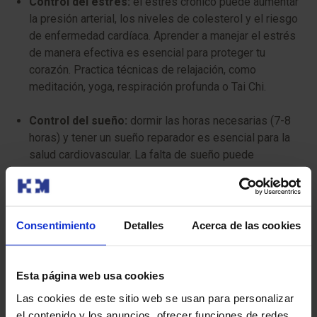
Control del estrés:
el estrés crónico puede aumentar
la presión arterial, los niveles de colesterol y el riesgo
de enfermedad cardíaca. Aprender a manejar el estrés
de manera efectiva es esencial para proteger tu
corazón. Practica técnicas de relajación, como
meditación, yoga, respiración profunda o Tai Chi.
Control del sueño:
dormir las horas necesarias (7-8
horas) y tener un sueño reparador es esencial para la
salud cardiovascular. La falta de sueño puede
aumentar la presión arterial, los niveles de colesterol y
el riesgo de enfermedad cardíaca.
Control de la presión arterial y el colesterol:
Consentimiento
Detalles
Acerca de las cookies
realízate chequeos regulares para controlar tu presión
arterial y tus niveles de colesterol. La hipertensión
arterial y el colesterol alto son factores de riesgo
Esta página web usa cookies
importantes para la enfermedad cardíaca, pero a
Las cookies de este sitio web se usan para personalizar
menudo no presentan síntomas.
el contenido y los anuncios, ofrecer funciones de redes