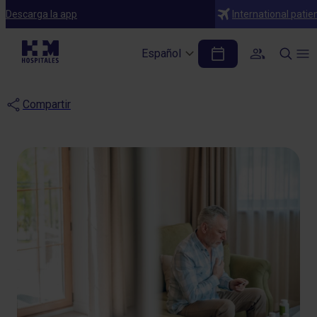
Blog
Descarga la app
International patie
¿Cómo evitar ataques
Español
cardíacos?
Compartir