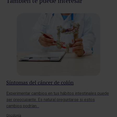
También te puede interesar
Síntomas del cáncer de colón
¿C
tr
Experimentar cambios en tus hábitos intestinales puede
ser preocupante. Es natural preguntarse si estos
El 
cambios podrían…
com
div
Oncología