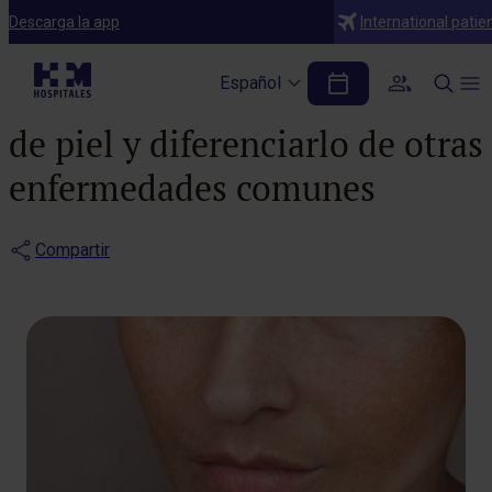
Blog
Descarga la app
International patie
Cómo reconocer los
Español
primeros síntomas del cáncer
de piel y diferenciarlo de otras
enfermedades comunes
Compartir