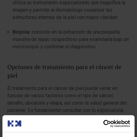
utiliza un instrumento especializado que magnifica la
imagen y permite al dermatólogo visualizar las
estructuras internas de la piel con mayor claridad.
Biopsia:
consiste en la extracción de una pequeña
muestra de tejido sospechoso para examinarla bajo un
microscopio y confirmar el diagnóstico.
Opciones de tratamiento para el cáncer de
piel
El tratamiento para el cáncer de piel puede variar en
función de varios factores como el tipo de cáncer,
tamaño, ubicación y etapa, así como la salud general del
paciente. Es fundamental consultar con tu especialista
cuál puede ser la mejor opción de tratamiento para tu
situación.