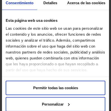
Cirugía:
es el tratamiento más común para los
Consentimiento
Detalles
Acerca de las cookies
cánceres de piel en etapas tempranas. Consiste en
extirpar el tumor junto con un margen de tejido sano
circundante, lo que ayuda a asegurar que se elimina
Esta página web usa cookies
todo el tumor.
Las cookies de este sitio web se usan para personalizar
el contenido y los anuncios, ofrecer funciones de redes
Radioterapia:
este tratamiento utiliza rayos de alta
sociales y analizar el tráfico. Además, compartimos
energía para destruir las células cancerosas. Puede
información sobre el uso que haga del sitio web con
utilizarse como tratamiento único o en combinación
nuestros partners de redes sociales, publicidad y análisis
con otros tratamientos, en función de la etapa y
web, quienes pueden combinarla con otra información
características del cáncer.
que les haya proporcionado o que hayan recopilado a
partir del uso que haya hecho de sus servicios.
Tratamientos tópicos:
son cremas o geles que se
aplican directamente sobre la piel. Se utilizan para
tratar algunos tipos de cáncer de piel precancerosos o
Permitir todas las cookies
en etapas muy tempranas, ofreciendo una opción
menos invasiva.
Personalizar
Tratamiento sistémico:
en caso de enfermedad más