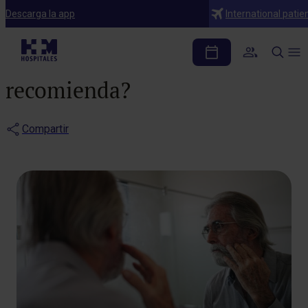
Blog
Descarga la app
International patie
Cirugía de Mohs: ¿qué
es, cómo funciona y cuándo se
recomienda?
Compartir