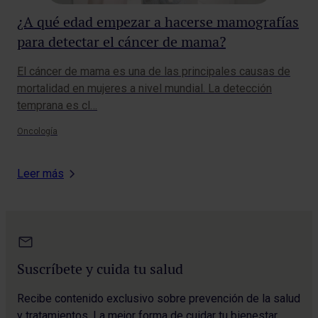
¿A qué edad empezar a hacerse mamografías
¿P
para detectar el cáncer de mama?
Sab
pue
El cáncer de mama es una de las principales causas de
pro
mortalidad en mujeres a nivel mundial. La detección
temprana es cl…
Onc
Oncología
Leer más
Suscríbete y cuida tu salud
Recibe contenido exclusivo sobre prevención de la salud
y tratamientos. La mejor forma de cuidar tu bienestar