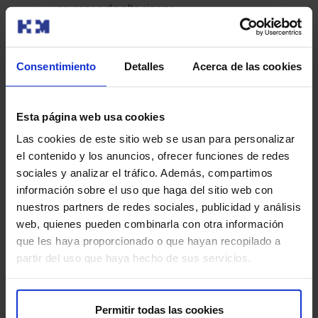
en casos de alto riesgo.
Preservación del tejido sano:
minimiza la
pérdida de tejido sano, lo que resulta en mejores
resultados cosméticos y funcionales.
Consentimiento
Detalles
Acerca de las cookies
Análisis microscópico en tiempo real:
permite
la eliminación completa del cáncer, reduciendo el
riesgo de recurrencia.
Esta página web usa cookies
Las cookies de este sitio web se usan para personalizar
Desventajas de la cirugía de Mohs
:
el contenido y los anuncios, ofrecer funciones de redes
Mayor tiempo de procedimiento:
puede llevar
sociales y analizar el tráfico. Además, compartimos
más tiempo que la cirugía tradicional, ya que se
información sobre el uso que haga del sitio web con
realiza por etapas.
nuestros partners de redes sociales, publicidad y análisis
Mayor coste:
puede ser más cara que la cirugía
web, quienes pueden combinarla con otra información
tradicional.
que les haya proporcionado o que hayan recopilado a
partir del uso que haya hecho de sus servicios.
¿Qué puedo esperar después de la cirugía de
Mohs?
Permitir todas las cookies