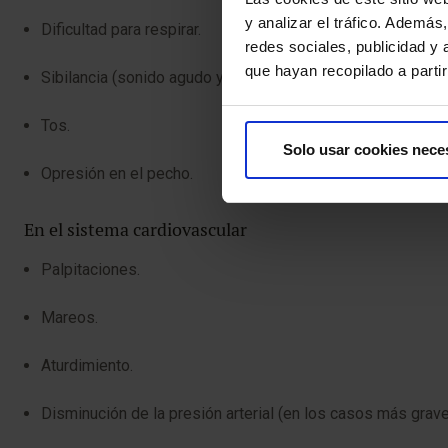
y analizar el tráfico. Ademá
Dificultad para respirar.
redes sociales, publicidad y
que hayan recopilado a parti
Sibilancia (sonido agudo y silbante producido al respirar).
Tos.
Solo usar cookies nece
Opresión en el pecho.
En el sistema cardiovascular
Palpitaciones.
Mareos.
Aturdimiento.
Disminución de la presión arterial (en los casos más grave