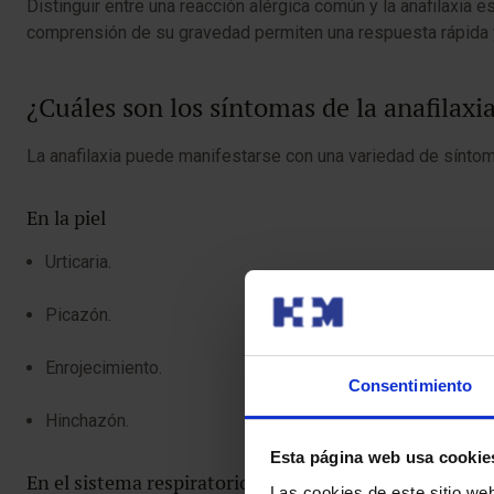
Distinguir entre una reacción alérgica común y la anafilaxia 
comprensión de su gravedad permiten una respuesta rápida 
¿Cuáles son los síntomas de la anafilaxi
La anafilaxia puede manifestarse con una variedad de síntom
En la piel
Urticaria.
Picazón.
Enrojecimiento.
Consentimiento
Hinchazón.
Esta página web usa cookie
En el sistema respiratorio
Las cookies de este sitio we