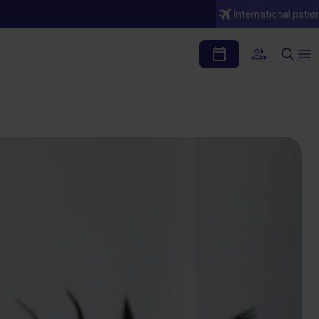
International patie
es prevenirla?