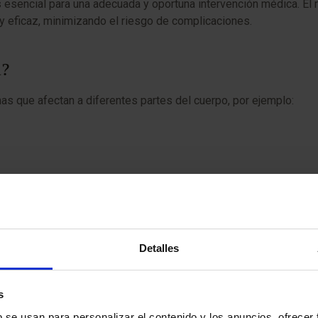
es esencial para una adecuada y oportuna intervención médica. El
y eficaz, minimizando el riesgo de complicaciones.
a?
as que afectan a diferentes partes del cuerpo, por ejemplo:
Detalles
s
b se usan para personalizar el contenido y los anuncios, ofrecer