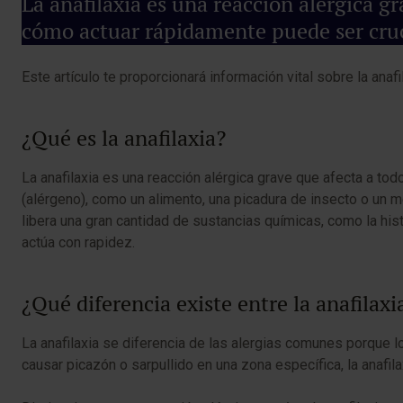
La anafilaxia es una reacción alérgica 
cómo actuar rápidamente puede ser cruc
Este artículo te proporcionará información vital sobre la a
¿Qué es la anafilaxia?
La anafilaxia es una reacción alérgica grave que afecta a to
(alérgeno), como un alimento, una picadura de insecto o un m
libera una gran cantidad de sustancias químicas, como la hist
actúa con rapidez.
¿Qué diferencia existe entre la anafilaxi
La anafilaxia se diferencia de las alergias comunes porque 
causar picazón o sarpullido en una zona específica, la anafil