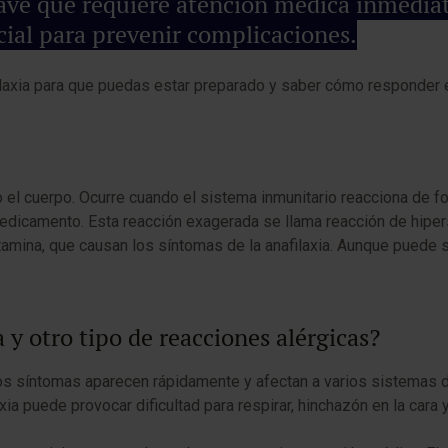
grave que requiere atención médica inmedi
ial para prevenir complicaciones.
nafilaxia para que puedas estar preparado y saber cómo responder
do el cuerpo. Ocurre cuando el sistema inmunitario reacciona de f
edicamento. Esta reacción exagerada se llama reacción de hiperse
amina, que causan los síntomas de la anafilaxia. Aunque puede se
a y otro tipo de reacciones alérgicas?
los síntomas aparecen rápidamente y afectan a varios sistemas 
axia puede provocar dificultad para respirar, hinchazón en la car