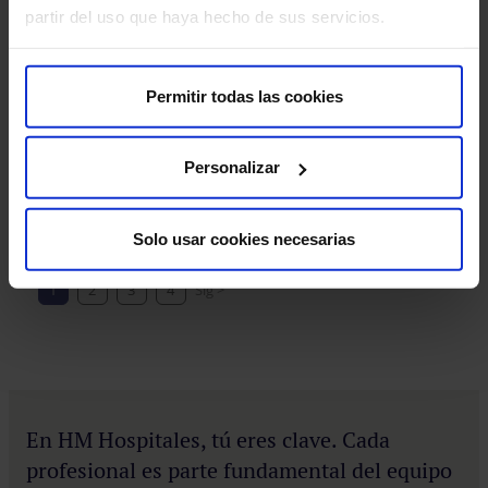
partir del uso que haya hecho de sus servicios.
Enfermero/a - HM Rivas
Rivas-Vaciamadrid
,
Madrid
Puesto de trabajo
:
Enfermería
Permitir todas las cookies
Matrón/a (turnos 12H) - HM Puerta del Sur
(Móstoles)
Personalizar
Madrid
,
Madrid
Puesto de trabajo
:
Enfermería
Solo usar cookies necesarias
1
2
3
4
Sig >
En HM Hospitales, tú eres clave. Cada
profesional es parte fundamental del equipo