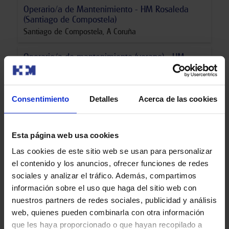
Operario/a de Mantenimiento - HM Rosaleda
(Santiago de Compostela)
Santiago de Compostela
,
A Coruña
Operario/a de mantenimiento (verano) - HM
Nuevo Belén (Arturo Soria)
Madrid
,
Madrid
Puesto de trabajo
:
Operario/a Mantenimiento
Consentimiento
Detalles
Acerca de las cookies
TCAE (cobertura verano) - HM Hospitales Madrid
Madrid
,
Madrid
Esta página web usa cookies
Puesto de trabajo
:
Técnico/a Cuidados Auxiliares
Las cookies de este sitio web se usan para personalizar
de Enfermería
el contenido y los anuncios, ofrecer funciones de redes
sociales y analizar el tráfico. Además, compartimos
TCAE Urgencias - HM Tres Cantos
información sobre el uso que haga del sitio web con
Colmenar Viejo
,
Madrid
nuestros partners de redes sociales, publicidad y análisis
Puesto de trabajo
:
Técnico/a Cuidados Auxiliares
web, quienes pueden combinarla con otra información
de Enfermería
que les haya proporcionado o que hayan recopilado a