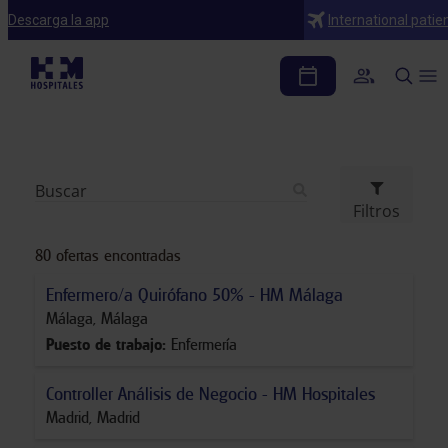
Trabaja con nosotros
Descarga la app
International patie
Trabaja con nosotros
Ofertas de trabajo
Filtros
80
ofertas encontradas
Enfermero/a Quirófano 50% - HM Málaga
Málaga
,
Málaga
Puesto de trabajo
:
Enfermería
Controller Análisis de Negocio - HM Hospitales
Madrid
,
Madrid