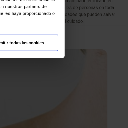
os minutos de la vida’, un programa solidario enfocado en
con nuestros partners de
ta iniciativa ha beneficiado a miles de personas en toda
ue les haya proporcionado o
onales, empoderándolos con habilidades que pueden salvar
le, activa y comprometida con el cuidado.
mitir todas las cookies