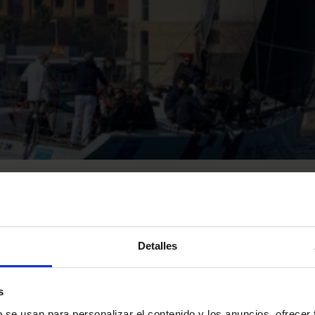
ompeticiones como la Copa del Rey de Vela y otras competiciones
Detalles
s
b se usan para personalizar el contenido y los anuncios, ofrecer