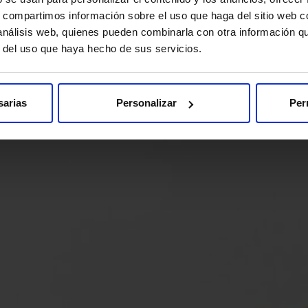
star social, también impulsamos iniciativas como el proyecto ‘L
s, compartimos información sobre el uso que haga del sitio web 
onar (RCP) en diversas localidades donde tenemos presencia. Es
 análisis web, quienes pueden combinarla con otra información q
tros educativos, asociaciones familiares y colectivos profesi
r del uso que haya hecho de sus servicios.
continuamos trabajando para construir una sociedad más saludab
sarias
Personalizar
Per