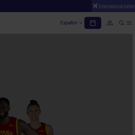
International patie
Español