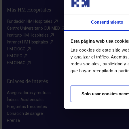
Más HM Hospitales
Fundación HM Hospitales​
Consentimiento
Centro Universitario CUHMED​
Instituto HM Hospitales​
Esta página web usa cookie
Intranet HM Hospitales​
HM CIOCC​
Las cookies de este sitio we
HM CIEC​
y analizar el tráfico. Ademá
HM CINAC​
redes sociales, publicidad y
que hayan recopilado a parti
Enlaces de interés
Aseguradoras y mutuas​
Solo usar cookies nece
Índices Asistenciales​
Preguntas frecuentes​
Donación de sangre​
Prensa​