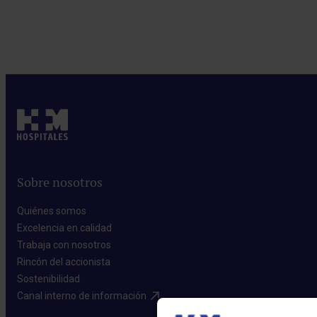
Sobre nosotros
Quiénes somos​
Excelencia en calidad​
Trabaja con nosotros​
Rincón del accionista​
Sostenibilidad​
Canal interno de información​