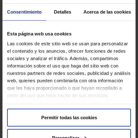
Rincón del accionista​
Sostenibilidad​
Consentimiento
Detalles
Acerca de las cookies
Canal interno de información​
Esta página web usa cookies
Más HM Hospitales
Las cookies de este sitio web se usan para personalizar
Fundación HM Hospitales​
el contenido y los anuncios, ofrecer funciones de redes
Centro Universitario CUHMED​
sociales y analizar el tráfico. Además, compartimos
Instituto HM Hospitales​
información sobre el uso que haga del sitio web con
Intranet HM Hospitales​
nuestros partners de redes sociales, publicidad y análisis
HM CIOCC​
web, quienes pueden combinarla con otra información
HM CIEC​
que les haya proporcionado o que hayan recopilado a
HM CINAC​
partir del uso que haya hecho de sus servicios.
Enlaces de interés
Permitir todas las cookies
Aseguradoras y mutuas​
Índices Asistenciales​
Personalizar