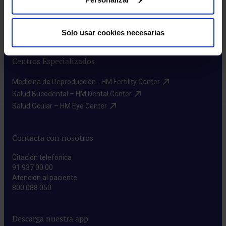
Preguntas frecuentes​
Donación de sangre​
Prensa​
Solo usar cookies necesarias
Centros Especializados
Medicina de Reproducción - HM Fertility Center​
Salud Bucodental – HM Dental Center​
Salud Ocular – HM Eye Center​
Contacta con nosotros
Citación telefónica
91 937 00 00
Atención al paciente
800 088 050
Descarga nuestra app