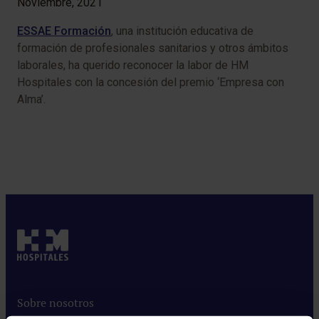
Noviembre, 2021
ESSAE Formación
, una institución educativa de
formación de profesionales sanitarios y otros ámbitos
laborales, ha querido reconocer la labor de HM
Hospitales con la concesión del premio ‘Empresa con
Alma’.
Sobre nosotros