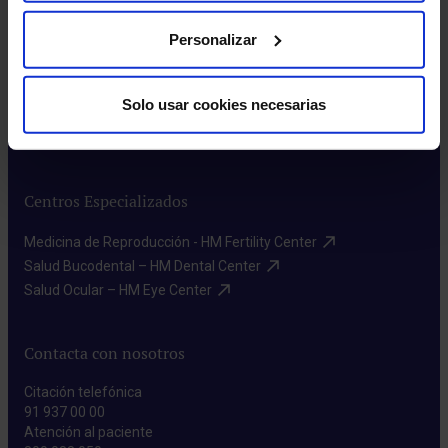
Enlaces de interés
Personalizar
Aseguradoras y mutuas​
Índices Asistenciales​
Preguntas frecuentes​
Solo usar cookies necesarias
Donación de sangre​
Prensa​
Centros Especializados
Medicina de Reproducción - HM Fertility Center​
Salud Bucodental – HM Dental Center​
Salud Ocular – HM Eye Center​
Contacta con nosotros
Citación telefónica
91 937 00 00
Atención al paciente