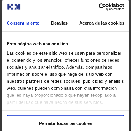
Quiénes somos​
Excelencia en calidad​
Trabaja con nosotros​
Consentimiento
Detalles
Acerca de las cookies
Rincón del accionista​
Sostenibilidad​
Canal interno de información​
Esta página web usa cookies
Las cookies de este sitio web se usan para personalizar
Más HM Hospitales
el contenido y los anuncios, ofrecer funciones de redes
sociales y analizar el tráfico. Además, compartimos
Fundación HM Hospitales​
información sobre el uso que haga del sitio web con
Centro Universitario CUHMED​
nuestros partners de redes sociales, publicidad y análisis
Instituto HM Hospitales​
web, quienes pueden combinarla con otra información
Intranet HM Hospitales​
que les haya proporcionado o que hayan recopilado a
HM CIOCC​
partir del uso que haya hecho de sus servicios.
HM CIEC​
HM CINAC​
Permitir todas las cookies