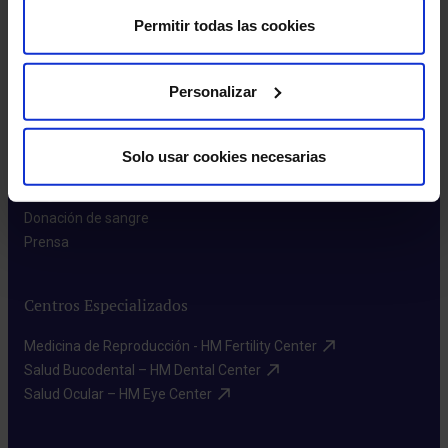
HM CIEC​
Permitir todas las cookies
HM CINAC​
Personalizar
Enlaces de interés
Aseguradoras y mutuas​
Solo usar cookies necesarias
Índices Asistenciales​
Preguntas frecuentes​
Donación de sangre​
Prensa​
Centros Especializados
Medicina de Reproducción - HM Fertility Center​
Salud Bucodental – HM Dental Center​
Salud Ocular – HM Eye Center​