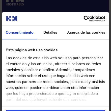
Sobre nosotros
Quiénes somos​
Consentimiento
Detalles
Acerca de las cookies
Excelencia en calidad​
Trabaja con nosotros​
Rincón del accionista​
Esta página web usa cookies
Sostenibilidad​
Las cookies de este sitio web se usan para personalizar
Canal interno de información​
el contenido y los anuncios, ofrecer funciones de redes
sociales y analizar el tráfico. Además, compartimos
Más HM Hospitales
información sobre el uso que haga del sitio web con
nuestros partners de redes sociales, publicidad y análisis
Fundación HM Hospitales​
web, quienes pueden combinarla con otra información
Centro Universitario CUHMED​
que les haya proporcionado o que hayan recopilado a
Instituto HM Hospitales​
partir del uso que haya hecho de sus servicios.
Intranet HM Hospitales​
HM CIOCC​