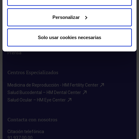
Enlaces de interés
Personalizar
Aseguradoras y mutuas​
Índices Asistenciales​
Solo usar cookies necesarias
Preguntas frecuentes​
Donación de sangre​
Prensa​
Centros Especializados
Medicina de Reproducción - HM Fertility Center​
Salud Bucodental – HM Dental Center​
Salud Ocular – HM Eye Center​
Contacta con nosotros
Citación telefónica
91 937 00 00