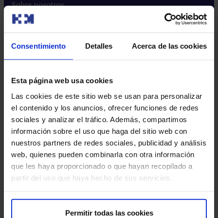
Sobre nosotros
Quiénes somos​
Excelencia en calidad​
Consentimiento
Detalles
Acerca de las cookies
Trabaja con nosotros​
Rincón del accionista​
Sostenibilidad​
Esta página web usa cookies
Canal interno de información​
Las cookies de este sitio web se usan para personalizar
el contenido y los anuncios, ofrecer funciones de redes
Más HM Hospitales
sociales y analizar el tráfico. Además, compartimos
información sobre el uso que haga del sitio web con
Fundación HM Hospitales​
nuestros partners de redes sociales, publicidad y análisis
Centro Universitario CUHMED​
web, quienes pueden combinarla con otra información
Instituto HM Hospitales​
que les haya proporcionado o que hayan recopilado a
Intranet HM Hospitales​
partir del uso que haya hecho de sus servicios.
HM CIOCC​
HM CIEC​
HM CINAC​
Permitir todas las cookies