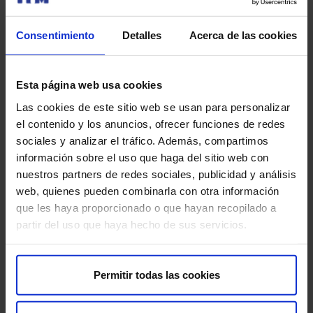
Trabaja con nosotros​
Rincón del accionista​
Consentimiento
Detalles
Acerca de las cookies
Sostenibilidad​
Canal interno de información​
Esta página web usa cookies
Más HM Hospitales
Las cookies de este sitio web se usan para personalizar
el contenido y los anuncios, ofrecer funciones de redes
Fundación HM Hospitales​
sociales y analizar el tráfico. Además, compartimos
Centro Universitario CUHMED​
información sobre el uso que haga del sitio web con
Instituto HM Hospitales​
nuestros partners de redes sociales, publicidad y análisis
Intranet HM Hospitales​
web, quienes pueden combinarla con otra información
HM CIOCC​
que les haya proporcionado o que hayan recopilado a
HM CIEC​
partir del uso que haya hecho de sus servicios.
HM CINAC​
Enlaces de interés
Permitir todas las cookies
Aseguradoras y mutuas​