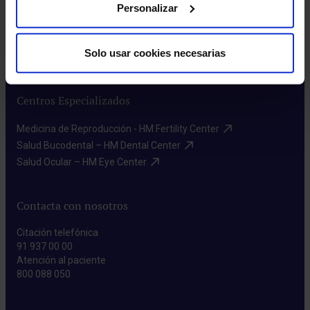
Índices Asistenciales​
Personalizar
Preguntas frecuentes​
Donación de sangre​
Solo usar cookies necesarias
Prensa​
Centros Especializados
Medicina de Reproducción - HM Fertility Center​
Salud Bucodental – HM Dental Center​
Salud Ocular – HM Eye Center​
Contacta con nosotros
Citación telefónica
91 937 00 00
Atención al paciente
800 088 050