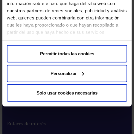
Excelencia en calidad​
información sobre el uso que haga del sitio web con
Trabaja con nosotros​
nuestros partners de redes sociales, publicidad y análisis
Rincón del accionista​
web, quienes pueden combinarla con otra información
Sostenibilidad​
que les haya proporcionado o que hayan recopilado a
Canal interno de información​
partir del uso que haya hecho de sus servicios.
Más HM Hospitales
Permitir todas las cookies
Fundación HM Hospitales​
Centro Universitario CUHMED​
Personalizar
Instituto HM Hospitales​
Intranet HM Hospitales​
HM CIOCC​
Solo usar cookies necesarias
HM CIEC​
HM CINAC​
Enlaces de interés