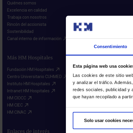
Quiénes somos​
Excelencia en calidad​
Trabaja con nosotros​
Rincón del accionista​
Sostenibilidad​
Canal interno de información​
Consentimiento
Más HM Hospitales
Esta página web usa cookie
Fundación HM Hospitales​
Las cookies de este sitio we
Centro Universitario CUHMED​
y analizar el tráfico. Ademá
Instituto HM Hospitales​
redes sociales, publicidad y
Intranet HM Hospitales​
que hayan recopilado a parti
HM CIOCC​
HM CIEC​
HM CINAC​
Solo usar cookies nece
Enlaces de interés