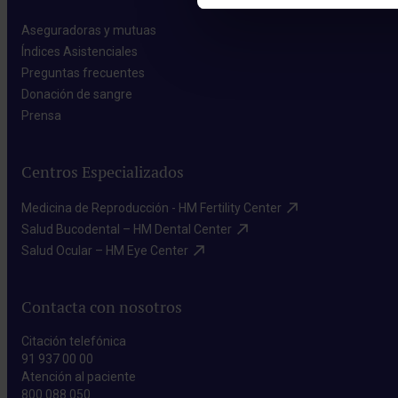
Aseguradoras y mutuas​
Índices Asistenciales​
Preguntas frecuentes​
Donación de sangre​
Prensa​
Centros Especializados
Medicina de Reproducción - HM Fertility Center​
Salud Bucodental – HM Dental Center​
Salud Ocular – HM Eye Center​
Contacta con nosotros
Citación telefónica
91 937 00 00
Atención al paciente
800 088 050