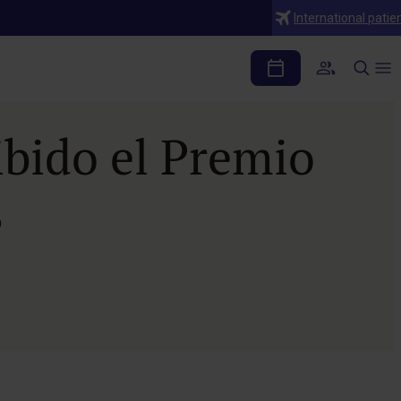
International patie
ibido el Premio
8