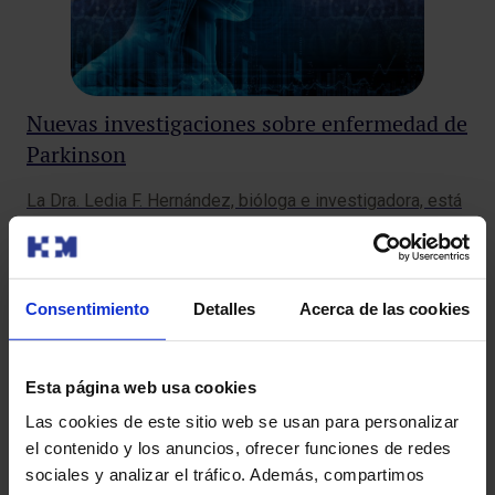
HM
Me
Ver
Nuevas investigaciones sobre enfermedad de
est
Parkinson
La Dra. Ledia F. Hernández, bióloga e investigadora, está
llevando a cabo un proyecto en el Centro Integral en
Neurocien…
Consentimiento
Detalles
Acerca de las cookies
Esta página web usa cookies
Las cookies de este sitio web se usan para personalizar
el contenido y los anuncios, ofrecer funciones de redes
sociales y analizar el tráfico. Además, compartimos