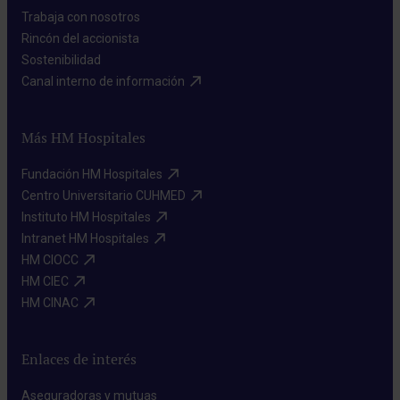
Trabaja con nosotros​
Rincón del accionista​
Sostenibilidad​
Canal interno de información​
Más HM Hospitales
Fundación HM Hospitales​
Centro Universitario CUHMED​
Instituto HM Hospitales​
Intranet HM Hospitales​
HM CIOCC​
HM CIEC​
HM CINAC​
Enlaces de interés
Aseguradoras y mutuas​