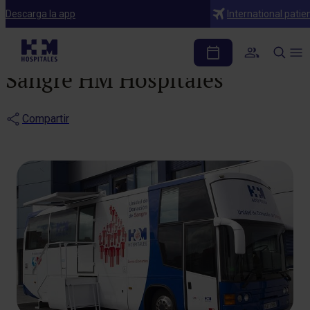
Noticias
Descarga la app
International patie
Unidad de Donación de
Sangre HM Hospitales
Compartir