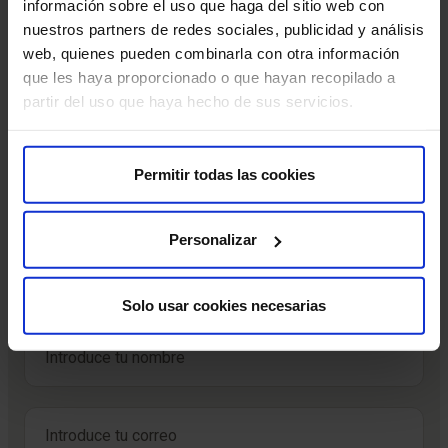
información sobre el uso que haga del sitio web con
nuestros partners de redes sociales, publicidad y análisis
web, quienes pueden combinarla con otra información
Leer más
que les haya proporcionado o que hayan recopilado a
partir del uso que haya hecho de sus servicios.
Permitir todas las cookies
Suscríbete y cuida tu salud
Personalizar
Recibe contenido exclusivo sobre prevención de la salud
y tratamientos. La mejor forma de cuidar tu bienestar
comienza con estar informado.
Solo usar cookies necesarias
Nombre
*
Nombre
Correo electrónico
*