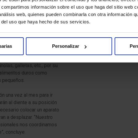
s, compartimos información sobre el uso que haga del sitio web 
es que van desplazando los dientes mediante resortes metálicos,
 análisis web, quienes pueden combinarla con otra información q
epillarse los dientes facilitando la higiene y la masticación. Ne
r del uso que haya hecho de sus servicios.
sarias
Personalizar
Per
evar un adulto la ortodoncia
 el aparato hay que evitar
las, galletas, etc., por su
 alimentos duros como
s pequeños.
ión una vez al mes para ir
arán al diente a su posición
necesario colocar un aparato
van a desplazar. “Nuestro
fesionales nos coordinamos
”, concluye.