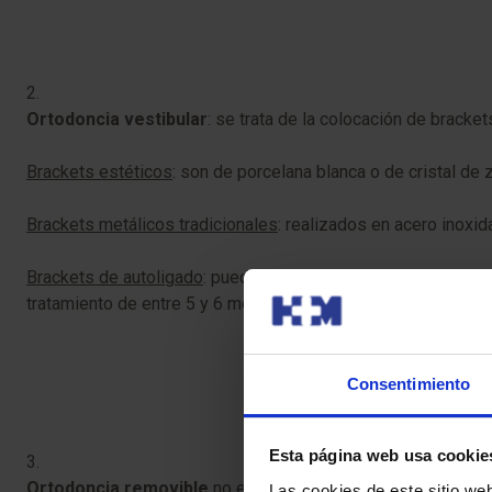
2.
Ortodoncia vestibular
: se trata de la colocación de bracket
Brackets estéticos
: son de porcelana blanca o de cristal de z
Brackets metálicos tradicionales
: realizados en acero inoxid
Brackets de autoligado
: pueden ser de porcelana blanca o me
tratamiento de entre 5 y 6 meses.
Consentimiento
​
Esta página web usa cookie
3.
Ortodoncia removible
no estética:
Las cookies de este sitio we