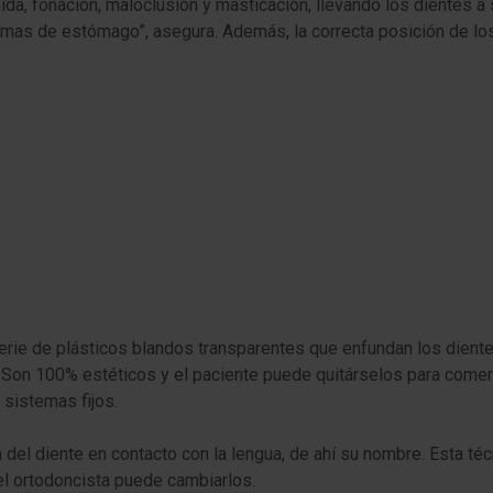
da, fonación, maloclusión y masticación, llevando los dientes a s
lemas de estómago”, asegura. Además, la correcta posición de lo
serie de plásticos blandos transparentes que enfundan los diente
n 100% estéticos y el paciente puede quitárselos para comer y l
 sistemas fijos.
na del diente en contacto con la lengua, de ahí su nombre. Esta té
el ortodoncista puede cambiarlos.