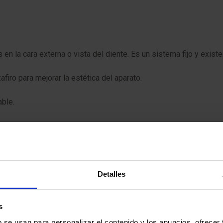
s en la cara externa o vista del diente. Es un sistema fijo y exis
afiro para mejorar la estética del aparato.
able.
tálicos, disminuyen la fricción del bracket con el alambre y esto
Detalles
s
b se usan para personalizar el contenido y los anuncios, ofrecer