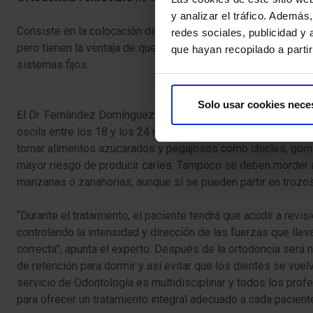
y analizar el tráfico. Ademá
Consiste en la colocación de una serie de aparatos removibl
redes sociales, publicidad y
pero tienen la ventaja de que se pueden quitar para comer y c
que hayan recopilado a parti
sistemas fijos.
Solo usar cookies nece
El Dr. Fernández Domínguez señala que el tiempo que debe ll
oscila entre los 18 y los 24 meses. Mientras se lleve puesto
tomar alimentos azucarados y pegajosos como chicles, gomino
mayor riesgo de producir caries. Tampoco se deben morder
manzanas o zanahorias, aunque sí se pueden partir en trozo
“Durante el tratamiento, el paciente tendrá que acudir a revis
controlando la intensidad y dirección de las fuerzas que llev
correcta”, apunta el experto. Después de la ortodoncia será 
de retención para dormir y así evitar que los dientes se vuel
servicio de Odontología es multidisciplinar y todos los pro
para ofrecer un tratamiento integral adecuado a cada paciente