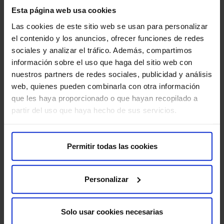
mañ
Esta página web usa cookies
aco
Las cookies de este sitio web se usan para personalizar
el contenido y los anuncios, ofrecer funciones de redes
sociales y analizar el tráfico. Además, compartimos
El Dr. Álvaro González Rocafort se consolida
información sobre el uso que haga del sitio web con
con un referente nacional en la aplicación de
nuestros partners de redes sociales, publicidad y análisis
técnicas conservadoras avanzadas
web, quienes pueden combinarla con otra información
El Dr. Álvaro González Rocafort, jefe de Cirugía Cardíaca
que les haya proporcionado o que hayan recopilado a
de la Unidad de Cardiopatías Congénitas del Hospital
partir del uso que haya hecho de sus servicios.
Universit…
Permitir todas las cookies
Leer más
Personalizar
Solo usar cookies necesarias
Suscríbete y cuida tu salud