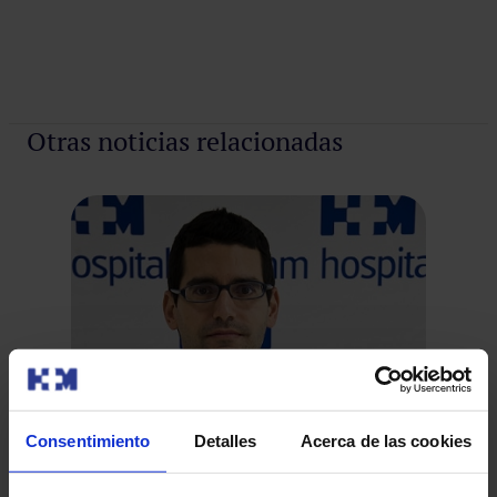
Otras noticias relacionadas
On
es
Consentimiento
Detalles
Acerca de las cookies
en
El 