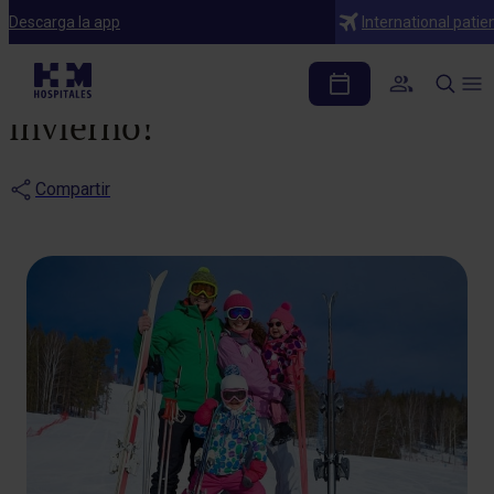
Noticias
Descarga la app
International patie
¡Pon tus ojos a salvo en
invierno!
Compartir