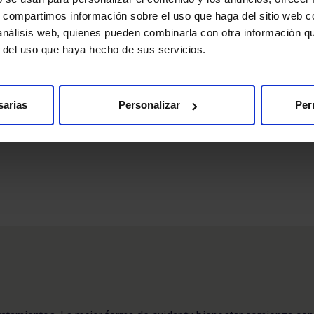
s, compartimos información sobre el uso que haga del sitio web 
al de Madrid firman un convenio de colab
 análisis web, quienes pueden combinarla con otra información q
r del uso que haya hecho de sus servicios.
atólogos de la I Región (COEM), su Fundación (FCOEM) y la Fu
sarias
Personalizar
Per