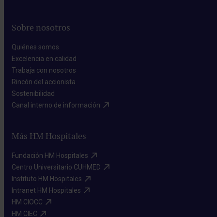
Sobre nosotros
Quiénes somos​
Excelencia en calidad​
Trabaja con nosotros​
Rincón del accionista​
Sostenibilidad​
Canal interno de información​
Más HM Hospitales
Fundación HM Hospitales​
Centro Universitario CUHMED​
Instituto HM Hospitales​
Intranet HM Hospitales​
HM CIOCC​
HM CIEC​