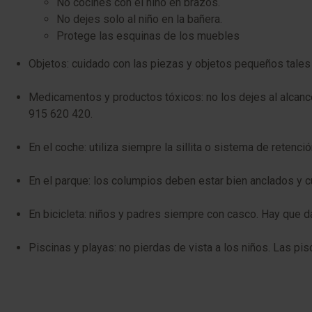
No cocines con el niño en brazos.
No dejes solo al niño en la bañera.
Protege las esquinas de los muebles
Objetos: cuidado con las piezas y objetos pequeños tales
Medicamentos y productos tóxicos: no los dejes al alcance
915 620 420.
En el coche: utiliza siempre la sillita o sistema de retenc
En el parque: los columpios deben estar bien anclados y c
En bicicleta: niños y padres siempre con casco. Hay que d
Piscinas y playas: no pierdas de vista a los niños. Las pisc