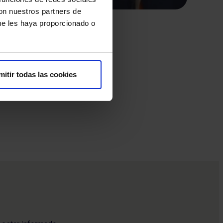
con nuestros partners de
oración
ue les haya proporcionado o
ndac…
HM
mitir todas las cookies
HM H