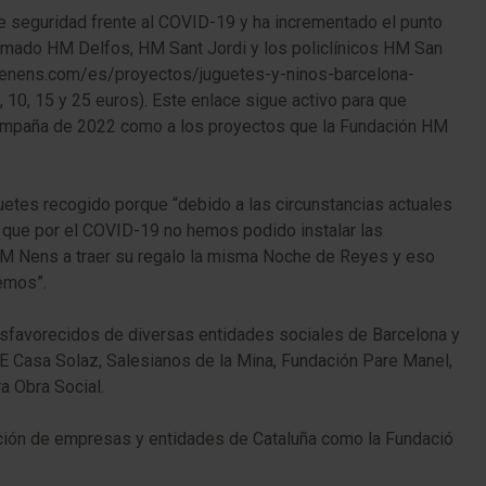
 seguridad frente al COVID-19 y ha incrementado el punto
sumado HM Delfos, HM Sant Jordi y los policlínicos HM San
taldenens.com/es/proyectos/juguetes-y-ninos-barcelona-
 10, 15 y 25 euros). Este enlace sigue activo para que
a campaña de 2022 como a los proyectos que la Fundación HM
uetes recogido porque “debido a las circunstancias actuales
 que por el COVID-19 no hemos podido instalar las
ta HM Nens a traer su regalo la misma Noche de Reyes y eso
cemos”.
esfavorecidos de diversas entidades sociales de Barcelona y
AE Casa Solaz, Salesianos de la Mina, Fundación Pare Manel,
a Obra Social.
ración de empresas y entidades de Cataluña como la Fundació