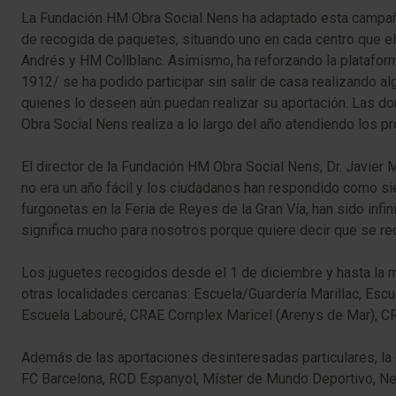
La Fundación HM Obra Social Nens ha adaptado esta campaña
de recogida de paquetes, situando uno en cada centro que e
Andrés y HM Collblanc. Asimismo, ha reforzando la plataform
1912/ se ha podido participar sin salir de casa realizando a
quienes lo deseen aún puedan realizar su aportación. Las d
Obra Social Nens realiza a lo largo del año atendiendo los 
El director de la Fundación HM Obra Social Nens, Dr. Javier
no era un año fácil y los ciudadanos han respondido como s
furgonetas en la Feria de Reyes de la Gran Vía, han sido inf
significa mucho para nosotros porque quiere decir que se re
Los juguetes recogidos desde el 1 de diciembre y hasta la 
otras localidades cercanas: Escuela/Guardería Marillac, Esc
Escuela Labouré, CRAE Complex Maricel (Arenys de Mar), CRA
Además de las aportaciones desinteresadas particulares, la
FC Barcelona, RCD Espanyol, Míster de Mundo Deportivo, Nes