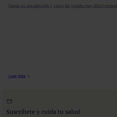
Fumar es una adicción y, como tal, resulta muy difícil rompe
Leer más
Suscríbete y cuida tu salud