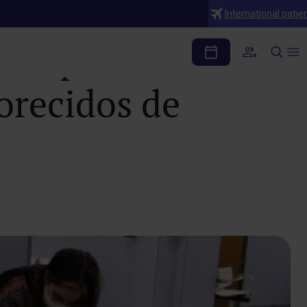
International patie
s reparte más de
orecidos de