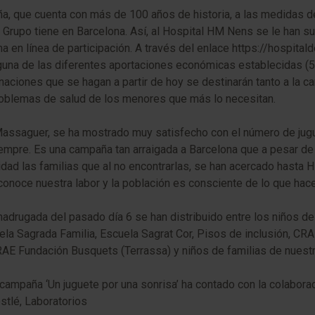
, que cuenta con más de 100 años de historia, a las medidas de
l Grupo tiene en Barcelona. Así, al Hospital HM Nens se le han 
a en línea de participación. A través del enlace https://hospi
lguna de las diferentes aportaciones económicas establecidas (5,
onaciones que se hagan a partir de hoy se destinarán tanto a l
problemas de salud de los menores que más lo necesitan.
 Massaguer, se ha mostrado muy satisfecho con el número de jug
iempre. Es una campaña tan arraigada a Barcelona que a pesar de
inidad las familias que al no encontrarlas, se han acercado has
conoce nuestra labor y la población es consciente de lo que ha
madrugada del pasado día 6 se han distribuido entre los niños d
uela Sagrada Familia, Escuela Sagrat Cor, Pisos de inclusión, CR
E Fundación Busquets (Terrassa) y niños de familias de nuestr
 campaña ‘Un juguete por una sonrisa’ ha contado con la colabo
tlé, Laboratorios