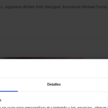
, Juguetería Abitare Kids Barruguet, Asociación Michael Sonríe, 
Detalles
s
b se usan para personalizar el contenido y los anuncios, ofrecer