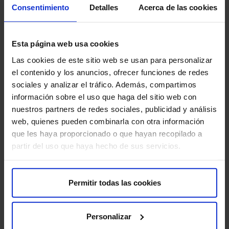
La adolescencia necesita atencion especializada. Lo
Consentimiento
Detalles
Acerca de las cookies
recomendable es hacerlo antes de las relaciones
sexuales, así sabrá…
Esta página web usa cookies
Las cookies de este sitio web se usan para personalizar
el contenido y los anuncios, ofrecer funciones de redes
sociales y analizar el tráfico. Además, compartimos
información sobre el uso que haga del sitio web con
nuestros partners de redes sociales, publicidad y análisis
HM
web, quienes pueden combinarla con otra información
que les haya proporcionado o que hayan recopilado a
en
partir del uso que haya hecho de sus servicios.
pr
Mad
le
par
ámb
Permitir todas las cookies
Personalizar
Leer más