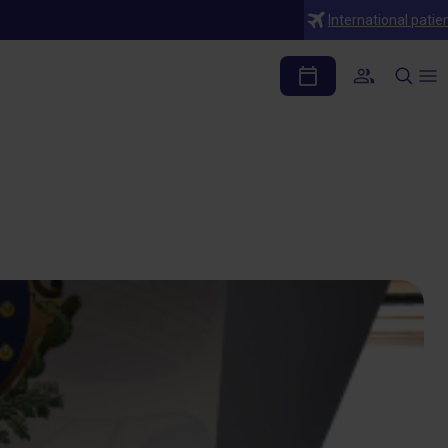
International patie
o de colaboración