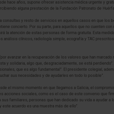
de hace años, supone ofrecer asistencia médica urgente y gratu
rcibiendo alguna prestación de la Fundación Patronato de Huérf
ra consultas y resto de servicios en aquellos casos en que los 
ne concierto. Por su parte, para aquellos que no cuenten con u
rá la atención de estas personas de forma gratuita. Esta medida 
s análisis clínicos, radiología simple, ecografía y TAC prescrito
 “por avanzar en la recuperación de los valores que han marcado
ta y solidaria, algo que, desgraciadamente, se está perdiendo”.
sionales, que es algo fundamental”. El presidente colegial, adem
cuchar sus necesidades y de ayudarles en todo lo posible”.
desde el mismo momento en que llegamos a Galicia, el compromi
ntes acciones sociales, como es el caso de este convenio que f
 sus familiares, personas que han dedicado su vida a ayudar a 
y este acuerdo es una muestra más de ello”.