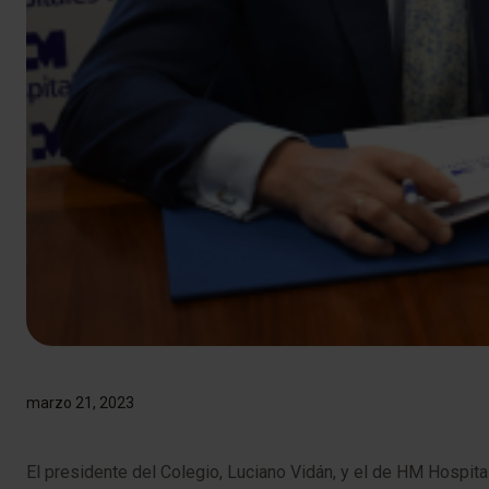
marzo 21, 2023
El presidente del Colegio, Luciano Vidán, y el de HM Hospit