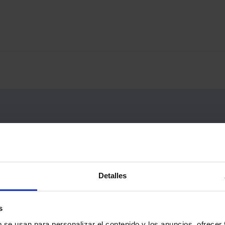
Detalles
s
b se usan para personalizar el contenido y los anuncios, ofrecer