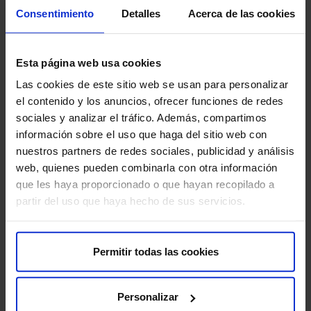
Consentimiento
Detalles
Acerca de las cookies
Esta página web usa cookies
Las cookies de este sitio web se usan para personalizar
Suscríbete y cuida tu salud
el contenido y los anuncios, ofrecer funciones de redes
sociales y analizar el tráfico. Además, compartimos
Recibe contenido exclusivo sobre prevención de la salud
información sobre el uso que haga del sitio web con
y tratamientos. La mejor forma de cuidar tu bienestar
nuestros partners de redes sociales, publicidad y análisis
comienza con estar informado.
web, quienes pueden combinarla con otra información
que les haya proporcionado o que hayan recopilado a
Nombre
*
partir del uso que haya hecho de sus servicios.
Nombre
Correo electrónico
*
Permitir todas las cookies
Consentimiento
Estoy de acuerdo con la política de privacidad
*
*
Personalizar