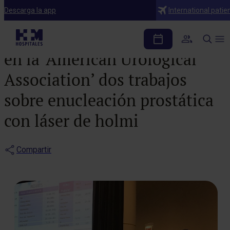
Noticias
Descarga la app
International patie
HM Hospitales presenta
en la ‘American Urological
Association’ dos trabajos
sobre enucleación prostática
con láser de holmi
Compartir