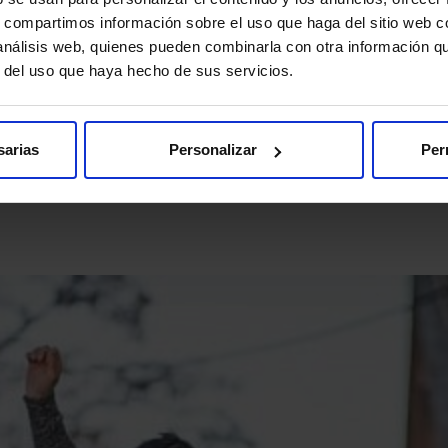
s, compartimos información sobre el uso que haga del sitio web 
ersitarios de HM Hospitales
, vinculados a
CUHMED (Centro Uni
 análisis web, quienes pueden combinarla con otra información q
 Grupo basado en la integración de
asistencia, docencia e inve
r del uso que haya hecho de sus servicios.
sarias
Personalizar
Per