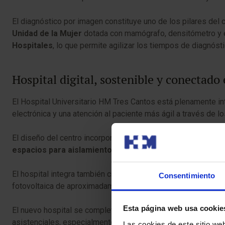
El diagnóstico por imagen constituye uno de los pilares del
Unidad de la Mujer
dotada con mamógrafo, densitómetro y e
Hospitales
, lo que permite agilizar los tiempos de diagnósti
Hospital digital, sostenible y conectado 
El Hospital Universitario HM Tres Cantos está plenamente int
electrónica y una atención al paciente más ágil a través de lo
El diseño del centro incorpora además aprendizajes derivad
espacios para aislamiento respiratorio
si fuera necesario
El hospital integra también criterios avanzados de
eficienci
Consentimiento
fotovoltaica de aproximadamente
80 kW
, lo que le ha permi
Esta página web usa cookie
El nuevo hospital se completará próximamente con la
Resid
asistenciales, especialmente en el ámbito de la atención geri
Las cookies de este sitio we