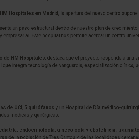
de HM Hospitales en Madrid
, la apertura del nuevo centro supone
esenta un paso estructural dentro de nuestro plan de crecimient
 empresarial. Este hospital nos permite acercar un centro univer
o de HM Hospitales
, destaca que el proyecto responde a una vi
l que integra tecnología de vanguardia, especialización clínica, 
as de UCI
,
5 quirófanos
y un
Hospital de Día médico-quirúrg
ades médicas y quirúrgicas.
ediatría, endocrinología, ginecología y obstetricia, traumat
ras de la población de Tres Cantos y de las localidades cercana