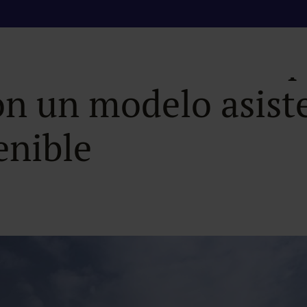
bre el nuevo Hospi
n un modelo asisten
enible