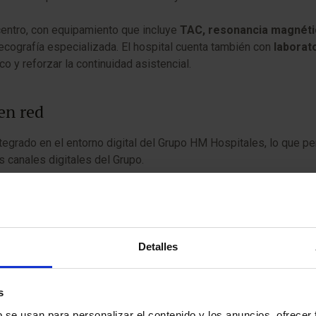
 centro, con equipamiento que incluye
TAC, resonancia magnétic
cografía especializada. El hospital cuenta también con
laborat
co y reforzar la continuidad asistencial.
en red
egrado en el entorno digital del Grupo HM Hospitales, lo que per
s canales digitales del Grupo.
os de la pandemia, con
zonas de espera diferenciadas, áreas
.
a energética y sostenibilidad
, con aislamiento térmico reforza
Detalles
tido obtener una
certificación energética de categoría B
.
s
encia Valdeluz Tres Cantos
, formando un complejo sociosanitar
átrica.
b se usan para personalizar el contenido y los anuncios, ofrecer