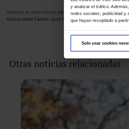
y analizar el tráfico. Ademá
Además, el centro forma parte de la red de
hospitales univ
redes sociales, publicidad y
Universidad Camilo José Cela)
, reforzando el modelo del
que hayan recopilado a parti
Solo usar cookies nece
Otras noticias relacionadas