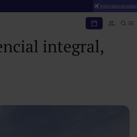
International patie
tal Universitario
cial integral,