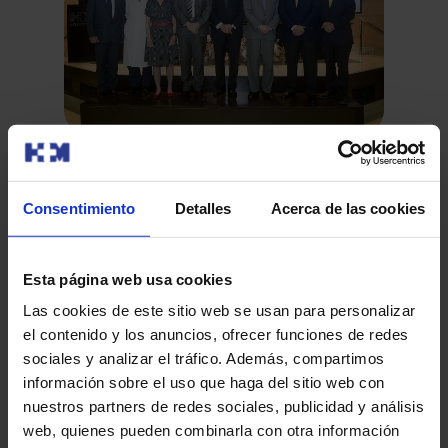
HM
La VIII Lección Conmemorativa Clara
op
Campal se centra en el trato humano
Ti
Consentimiento
Detalles
Acerca de las cookies
integrado en la investigación clínica
El 
El pasado jueves se celebró la VIII Lección
oncológica
Fun
Conmemorativa Clara Campal bajo el título “El trato
cel
humano integrado en la i…
Esta página web usa cookies
Las cookies de este sitio web se usan para personalizar
el contenido y los anuncios, ofrecer funciones de redes
sociales y analizar el tráfico. Además, compartimos
Leer más
información sobre el uso que haga del sitio web con
nuestros partners de redes sociales, publicidad y análisis
web, quienes pueden combinarla con otra información