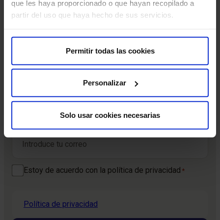
que les haya proporcionado o que hayan recopilado a
partir del uso que haya hecho de sus servicios.
Suscríbete y cuida tu salud
Recibe contenido exclusivo sobre prevención de la salud
Permitir todas las cookies
y tratamientos. La mejor forma de cuidar tu bienestar
comienza con estar informado.
Personalizar
Nombre
*
Solo usar cookies necesarias
Nombre
Correo electrónico
*
Consentimiento
Estoy de acuerdo con la política de privacidad
*
*
Política de privacidad