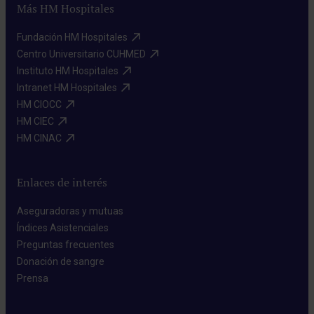
Más HM Hospitales
Fundación HM Hospitales​
Centro Universitario CUHMED​
Instituto HM Hospitales​
Intranet HM Hospitales​
HM CIOCC​
HM CIEC​
HM CINAC​
Enlaces de interés
Aseguradoras y mutuas​
Índices Asistenciales​
Preguntas frecuentes​
Donación de sangre​
Prensa​