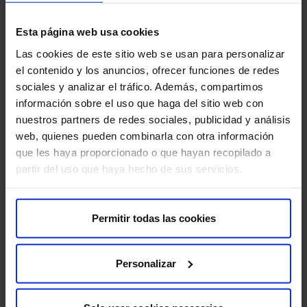
Suscríbete y cuida tu salud
Esta página web usa cookies
Las cookies de este sitio web se usan para personalizar
Recibe contenido exclusivo sobre prevención de la salud
el contenido y los anuncios, ofrecer funciones de redes
y tratamientos. La mejor forma de cuidar tu bienestar
sociales y analizar el tráfico. Además, compartimos
comienza con estar informado.
información sobre el uso que haga del sitio web con
nuestros partners de redes sociales, publicidad y análisis
Nombre
*
web, quienes pueden combinarla con otra información
que les haya proporcionado o que hayan recopilado a
Nombre
partir del uso que haya hecho de sus servicios.
Correo electrónico
*
Permitir todas las cookies
Consentimiento
Estoy de acuerdo con la política de privacidad
*
*
Personalizar
Política de privacidad