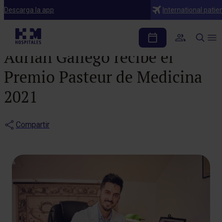
Noticias
Descarga la app
International patie
El traumatólogo Dr.
Adrián Gallego recibe el
Premio Pasteur de Medicina
2021
Compartir