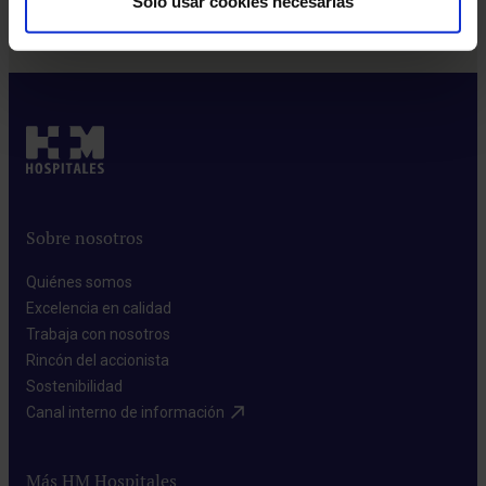
Solo usar cookies necesarias
Sobre nosotros
Quiénes somos​
Excelencia en calidad​
Trabaja con nosotros​
Rincón del accionista​
Sostenibilidad​
Canal interno de información​
Más HM Hospitales