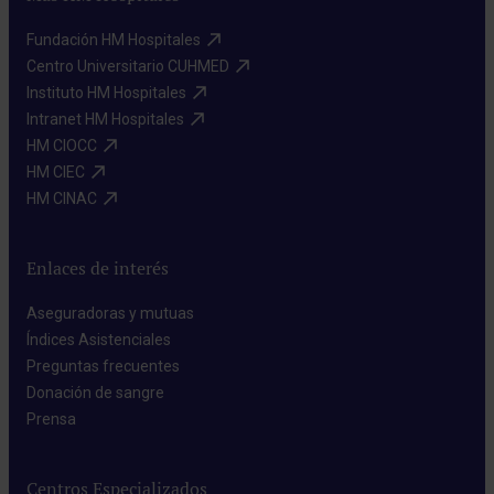
Fundación HM Hospitales​
Centro Universitario CUHMED​
Instituto HM Hospitales​
Intranet HM Hospitales​
HM CIOCC​
HM CIEC​
HM CINAC​
Enlaces de interés
Aseguradoras y mutuas​
Índices Asistenciales​
Preguntas frecuentes​
Donación de sangre​
Prensa​
Centros Especializados