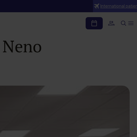
International patie
da’ de HM
o Neno