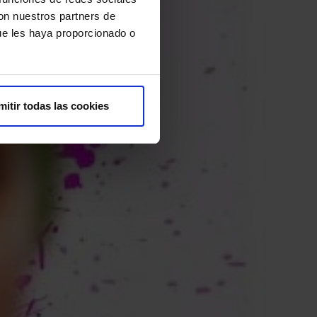
con nuestros partners de
ue les haya proporcionado o
mitir todas las cookies
El
17 d