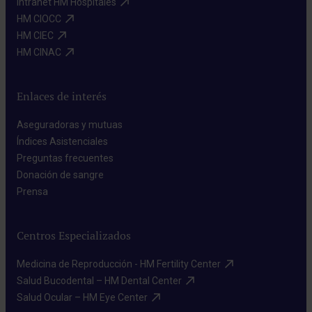
Intranet HM Hospitales​
HM CIOCC​
HM CIEC​
HM CINAC​
Enlaces de interés
Aseguradoras y mutuas​
Índices Asistenciales​
Preguntas frecuentes​
Donación de sangre​
Prensa​
Centros Especializados
Medicina de Reproducción - HM Fertility Center​
Salud Bucodental – HM Dental Center​
Salud Ocular – HM Eye Center​