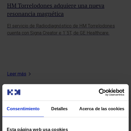
HM Torrelodones adquiere una nueva
resonancia magnética
El servicio de Radiodiagnóstico de HM Torrelodones
cuenta con Signa Creator e 1´5T, de GE Healthcare.
Leer más
Consentimiento
Detalles
Acerca de las cookies
Suscríbete y cuida tu salud
Recibe contenido exclusivo sobre prevención de la salud
Esta página web usa cookies