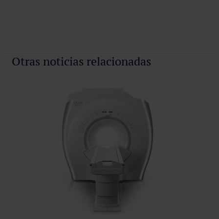
Otras noticias relacionadas
De
Que
mej
per