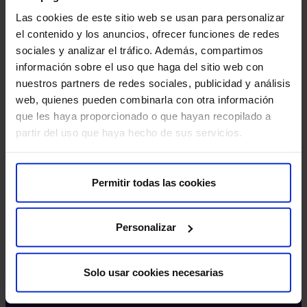
y tratamientos. La mejor forma de cuidar tu bienestar
Las cookies de este sitio web se usan para personalizar
comienza con estar informado.
el contenido y los anuncios, ofrecer funciones de redes
sociales y analizar el tráfico. Además, compartimos
Nombre
*
información sobre el uso que haga del sitio web con
nuestros partners de redes sociales, publicidad y análisis
Nombre
web, quienes pueden combinarla con otra información
Correo electrónico
*
que les haya proporcionado o que hayan recopilado a
partir del uso que haya hecho de sus servicios.
Consentimiento
Estoy de acuerdo con la política de privacidad
*
*
Permitir todas las cookies
Política de privacidad
Personalizar
Solo usar cookies necesarias