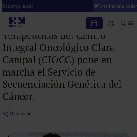
Noticias
Descarga la app
International patie
El Laboratorio de Dianas
Terapéuticas del Centro
Integral Oncológico Clara
Campal (CIOCC) pone en
marcha el Servicio de
Secuenciación Genética del
Cáncer.
Compartir