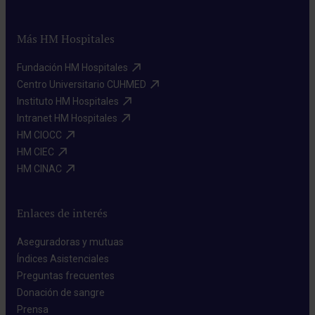
Más HM Hospitales
Fundación HM Hospitales​
Centro Universitario CUHMED​
Instituto HM Hospitales​
Intranet HM Hospitales​
HM CIOCC​
HM CIEC​
HM CINAC​
Enlaces de interés
Aseguradoras y mutuas​
Índices Asistenciales​
Preguntas frecuentes​
Donación de sangre​
Prensa​