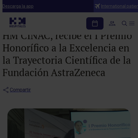
Noticias
Descarga la app
International patie
El Dr. Obeso, director de
HM CINAC, recibe el I Premio
Honorífico a la Excelencia en
la Trayectoria Científica de la
Fundación AstraZeneca
Compartir