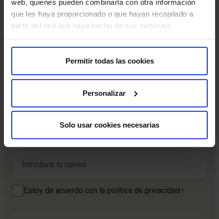
web, quienes pueden combinarla con otra información
que les haya proporcionado o que hayan recopilado a
partir del uso que haya hecho de sus servicios.
Suscríbete y cuida tu salud
Permitir todas las cookies
Recibe contenido exclusivo sobre prevención de la salud
y tratamientos. La mejor forma de cuidar tu bienestar
Personalizar
comienza con estar informado.
Nombre
*
Solo usar cookies necesarias
Nombre
Correo electrónico
*
Consentimiento
Estoy de acuerdo con la política de privacidad
*
*