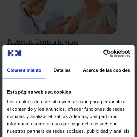
Protégete frente a la gripe
No
lu
Cada año, con la llegada del invierno, empiezan a
aparecer los casos de gripe. Su incremento durante los
El 
meses fríos da…
Consentimiento
Detalles
Acerca de las cookies
die
vid
Esta página web usa cookies
Las cookies de este sitio web se usan para personalizar
el contenido y los anuncios, ofrecer funciones de redes
sociales y analizar el tráfico. Además, compartimos
información sobre el uso que haga del sitio web con
Leer más
nuestros partners de redes sociales, publicidad y análisis