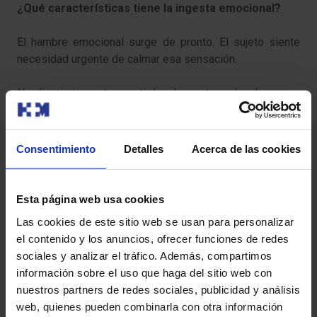
¿Qué características tiene la ingesta emocional?
El hambre emocional surge de pronto. El sujeto siente
necesidad urgente de calmar esa sensación.
No discrimina entre sentir hambre y tener hambre y, en
muchos casos, tiene dificultades para posponer la
acción.
Consentimiento
Detalles
Acerca de las cookies
El sujeto busca en la ingesta precipitada una solución
inmediata a su estado displacentero.
Esta página web usa cookies
En este contexto, frecuentemente la persona entra en
Las cookies de este sitio web se usan para personalizar
otra situación de circularidad: Aparecen los
el contenido y los anuncios, ofrecer funciones de redes
pensamientos-emociones que actúan como
sociales y analizar el tráfico. Además, compartimos
desencadenante del proceso. Tras ellos el sujeto siente
información sobre el uso que haga del sitio web con
el impulso de comer. Generalmente este impulso va
nuestros partners de redes sociales, publicidad y análisis
asociado a un antojo alimenticio que, frecuentemente, es
web, quienes pueden combinarla con otra información
comida hipercalórica.