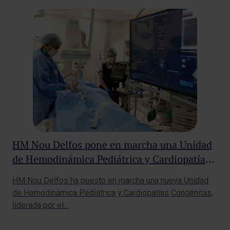
HM Nou Delfos pone en marcha una Unidad
Dí
de Hemodinámica Pediátrica y Cardiopatías
El 
Congénitas en colaboración con HM Nens
hom
HM Nou Delfos ha puesto en marcha una nueva Unidad
tan
de Hemodinámica Pediátrica y Cardiopatías Congénitas,
liderada por el…