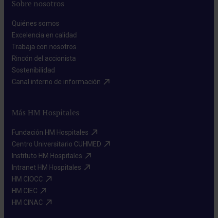
Sobre nosotros
Quiénes somos​
Excelencia en calidad​
Trabaja con nosotros​
Rincón del accionista​
Sostenibilidad​
Canal interno de información​
Más HM Hospitales
Fundación HM Hospitales​
Centro Universitario CUHMED​
Instituto HM Hospitales​
Intranet HM Hospitales​
HM CIOCC​
HM CIEC​
HM CINAC​