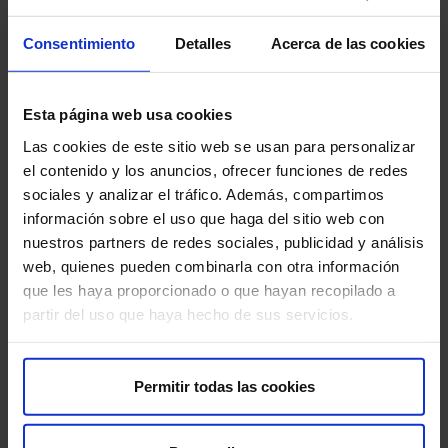
elasticidad necesaria para pasar por el canal del parto.
Consentimiento
Detalles
Acerca de las cookies
¿Sabías que nacerá con más huesos que tú?
Es uno de los datos más curiosos del desarrollo: tu bebé
Esta página web usa cookies
nacerá con cerca de 300 huesos. No te preocupes, es
Las cookies de este sitio web se usan para personalizar
totalmente normal. A medida que crezca, muchos de estos
el contenido y los anuncios, ofrecer funciones de redes
huesos, como los de su cráneo, se irán fusionando y
sociales y analizar el tráfico. Además, compartimos
fortaleciendo hasta alcanzar los 206 huesos que tiene un
información sobre el uso que haga del sitio web con
adulto.
nuestros partners de redes sociales, publicidad y análisis
web, quienes pueden combinarla con otra información
Este increíble proceso de osificación continuará durante toda
que les haya proporcionado o que hayan recopilado a
su infancia, asegurando que su estructura ósea sea fuerte y
partir del uso que haya hecho de sus servicios.
resistente.
Mide aproximadamente: 39-40 cm (de la cabeza a los
Permitir todas las cookies
talones) y pesa alrededor de 1,3 kg.
Recuerda que estas medidas son orientativas. En cada