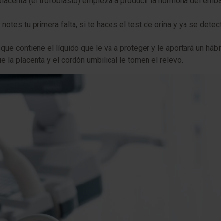
a placenta (el trofoblasto) empieza a producir la hormona del em
otes tu primera falta, si te haces el test de orina y ya se detec
 que contiene el líquido que le va a proteger y le aportará un hábi
 la placenta y el cordón umbilical le tomen el relevo.