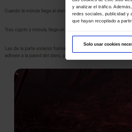
y analizar el tráfico. Ademá
Cuando la mórula llega al útero, antes de elegir su lugar para 
redes sociales, publicidad y
que hayan recopilado a parti
Tras cigoto y mórula, llega un nuevo nombre para tu bebé. Y e
Solo usar cookies nece
Las de la parte exterior formarán las membranas amnióticas, el 
adhiere a la pared del útero, protegido por su membrana.