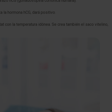
barazo hCG (gonadotropina coriónica humana).
ta la hormona hCG, dará positivo.
tat con la temperatura idónea. Se crea también el saco vitelino,