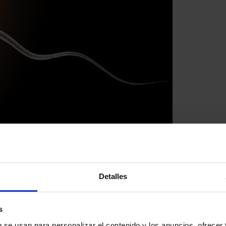
Detalles
ado o mórula, es decir, tu futuro bebé, se desplaza durante tres
s
b se usan para personalizar el contenido y los anuncios, ofrecer