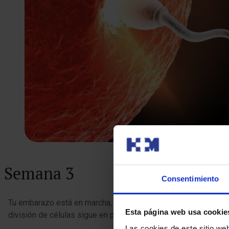
Semana 3
Consentimiento
Tu embarazo está en marcha, nunca mejor dicho. El óvulo fecund
Esta página web usa cookie
división de células sigue en progreso.
Las cookies de este sitio we