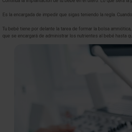
Continúa la implantación de tu bebé en el útero. Lo que será l
Es la encargada de impedir que sigas teniendo la regla. Cuando n
Tu bebé tiene por delante la tarea de formar la bolsa amniótica,
que se encargará de administrar los nutrientes al bebé hasta que