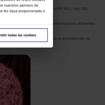
con nuestros partners de
da flotando en la cavidad uterina entre dos y tres días.
ue les haya proporcionado o
se han separado en dos capas y tienen misiones diferentes.
mitir todas las cookies
se transforman en el embrión. Ahora sí, el blastocisto se