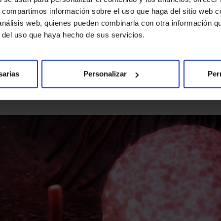
s, compartimos información sobre el uso que haga del sitio web 
implantarse, tiene que hacer una serie de cambios. Así que se que
 análisis web, quienes pueden combinarla con otra información q
r del uso que haya hecho de sus servicios.
s que la mórula se va a transformar en blastocisto. Sus células 
sarias
Personalizar
Per
cordón umbilical y la placenta. Las células de la parte interior 