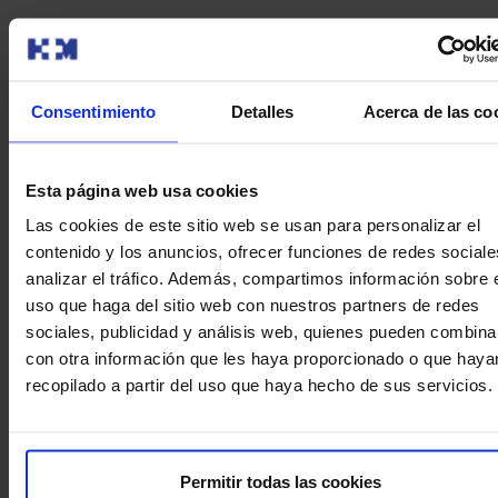
Consentimiento
Detalles
Acerca de las co
Tu equipo de confianza
Elige al equipo de matronas y ginecólogos que te
Esta página web usa cookies
acompañará en el parto, garantizando una asistencia
Las cookies de este sitio web se usan para personalizar el
exclusiva y de confianza.
contenido y los anuncios, ofrecer funciones de redes sociale
analizar el tráfico. Además, compartimos información sobre 
uso que haga del sitio web con nuestros partners de redes
sociales, publicidad y análisis web, quienes pueden combina
con otra información que les haya proporcionado o que haya
recopilado a partir del uso que haya hecho de sus servicios.
Preparación integral
Te preparamos para el gran día y los primeros momentos
Permitir todas las cookies
con tu bebé, con nuestros cursos de preparación al parto