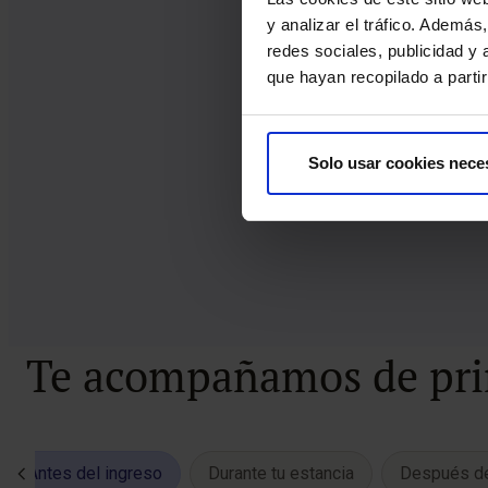
y analizar el tráfico. Ademá
redes sociales, publicidad y
que hayan recopilado a parti
Solo usar cookies nece
Te acompañamos de prin
Antes del ingreso
Durante tu estancia
Después de