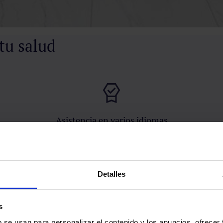
tu salud
Asistencia en varios idiomas
Ofrecemos servicios de traducción e interpretación en diversos
idiomas.
Detalles
s
b se usan para personalizar el contenido y los anuncios, ofrecer