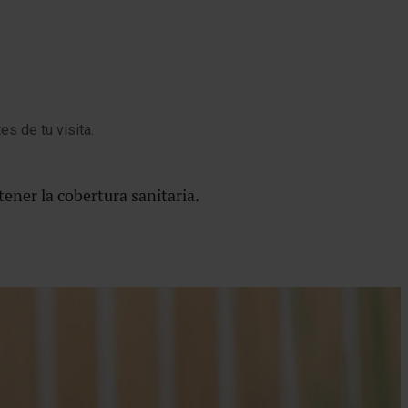
s de tu visita.
C
q
tener la cobertura sanitaria.