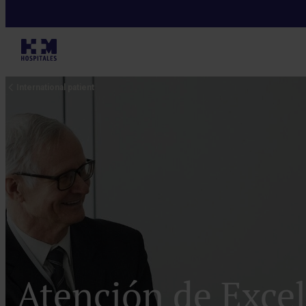
International patient
Atención de Excel