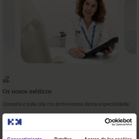
Os nosos médicos
Consulta e pide cita cos profesionais desta especialidade
Pedir cita