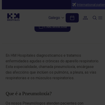
Especialidades
International patie
Pneumoloxía
Galego
Pide unha cita
Table of Contents
En HM Hospitales diagnosticamos e tratamos
enfermidades agudas e crónicas do aparello respiratorio.
Esta especialidade, chamada pneumoloxía, encárgase
das afeccións que inclúen os pulmóns, a pleura, as vías
respiratorias e os músculos respiratorios.
Que é a Pneumoloxía?
Os nosos Pneumólogos atenden pacientes con