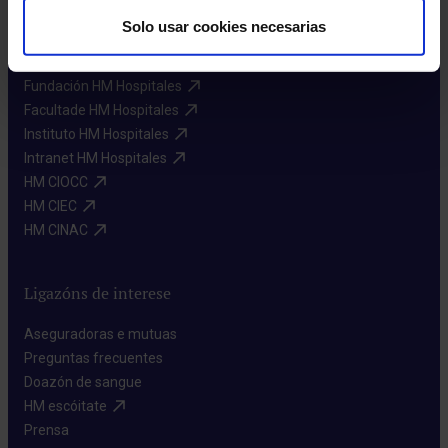
Solo usar cookies necesarias
Máis HM Hospitales
Fundación HM Hospitales​
Facultade HM Hospitales​
Instituto HM Hospitales​
Intranet HM Hospitales​
HM CIOCC​
HM CIEC​
HM CINAC​
Ligazóns de interese
Aseguradoras e mutuas​
Preguntas frecuentes​
Doazón de sangue​
HM escóitate​
Prensa​