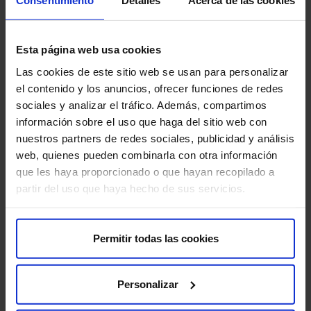
Consentimiento
Detalles
Acerca de las cookies
Esta página web usa cookies
Las cookies de este sitio web se usan para personalizar
Pide unha cita
el contenido y los anuncios, ofrecer funciones de redes
sociales y analizar el tráfico. Además, compartimos
información sobre el uso que haga del sitio web con
nuestros partners de redes sociales, publicidad y análisis
web, quienes pueden combinarla con otra información
que les haya proporcionado o que hayan recopilado a
Sobre nós
partir del uso que haya hecho de sus servicios.
Quen somos​
Excelencia en calidade​
Permitir todas las cookies
Traballa connosco​
Recuncho do accionista​
Sostibilidade​
Personalizar
Canle interna de información​