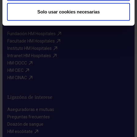
Canle interna de información​
Solo usar cookies necesarias
Máis HM Hospitales
Fundación HM Hospitales​
Facultade HM Hospitales​
Instituto HM Hospitales​
Intranet HM Hospitales​
HM CIOCC​
HM CIEC​
HM CINAC​
Ligazóns de interese
Aseguradoras e mutuas​
Preguntas frecuentes​
Doazón de sangue​
HM escóitate​