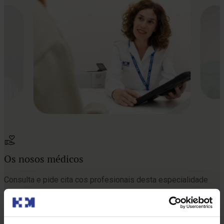
Os nosos médicos
Consulta e pide cita cos profesionais desta especialidade
Pedir cita