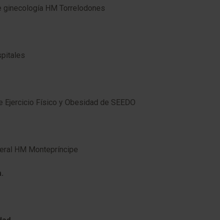
 de ginecología HM Torrelodones
spitales
e Ejercicio Físico y Obesidad de SEEDO
eneral HM Montepríncipe
.