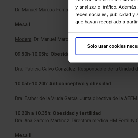
y analizar el tráfico. Ademá
Dr. Manuel Marcos Fernández. Coordinador de Ginecologí
redes sociales, publicidad y
que hayan recopilado a parti
Mesa I
Modera
: Dr. Manuel Marcos Fernández
Solo usar cookies nece
09:50h-10:05h: Obesidad en la adolescencia y SOP
Dra. Patricia Calvo González. Responsable de la Unidad
10:05h-10:20h: Anticonceptivo y obesidad
Dra. Esther de la Viuda García. Junta directiva de la AE
10:20h a 10.35h: Obesidad y fertilidad
Dra. Ana Gaitero Martínez. Directora médica HM Fertility 
Mesa II