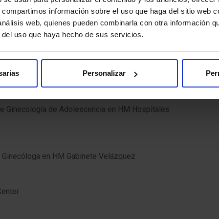
s, compartimos información sobre el uso que haga del sitio web 
a y Obstetricia de HM Hospitales
 análisis web, quienes pueden combinarla con otra información q
r del uso que haya hecho de sus servicios.
sarias
Personalizar
Per
 de Ginecología de Adolescencia en HM Hospitales
EM. Ginecóloga en HM Gabinete Velázquez
Center