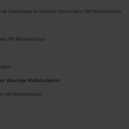
io de Ginecología en Hospital Universitario HM Montepríncipe
itaio HM Montepríncipe
zquez
d. Abordaje Multidisciplinar
a de HM Montepríncipe