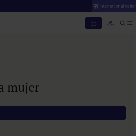
International patie
a mujer