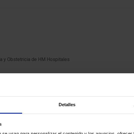
a y Obstetricia de HM Hospitales
Detalles
s
ue tratarla?
b se usan para personalizar el contenido y los anuncios, ofrecer