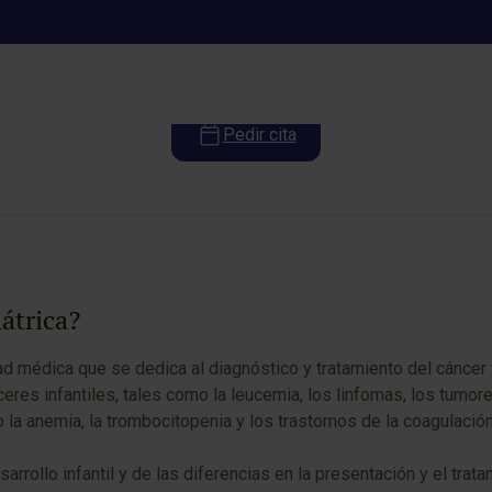
matología y Oncología Pediátr
Pedir cita
átrica?
dad médica que se dedica al diagnóstico y tratamiento del cánce
eres infantiles, tales como la leucemia, los linfomas, los tumo
a anemia, la trombocitopenia y los trastornos de la coagulación
rrollo infantil y de las diferencias en la presentación y el tra