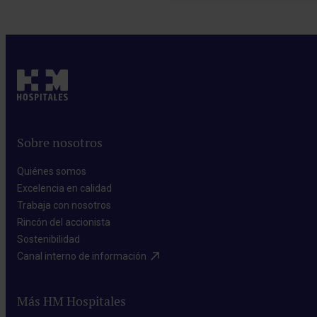
Pedir cita
Sobre nosotros
Quiénes somos​
Excelencia en calidad​
Trabaja con nosotros​
Rincón del accionista​
Sostenibilidad​
Canal interno de información​
Más HM Hospitales