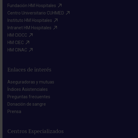
Fundación HM Hospitales​
Centro Universitario CUHMED​
Instituto HM Hospitales​
Intranet HM Hospitales​
HM CIOCC​
HM CIEC​
HM CINAC​
Enlaces de interés
Aseguradoras y mutuas​
Índices Asistenciales​
Preguntas frecuentes​
Donación de sangre​
Prensa​
Centros Especializados