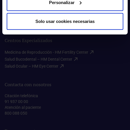
Índices Asistenciales​
Personalizar
Preguntas frecuentes​
Donación de sangre​
Solo usar cookies necesarias
Prensa​
Centros Especializados
Medicina de Reproducción - HM Fertility Center​
Salud Bucodental – HM Dental Center​
Salud Ocular – HM Eye Center​
Contacta con nosotros
Citación telefónica
91 937 00 00
Atención al paciente
800 088 050