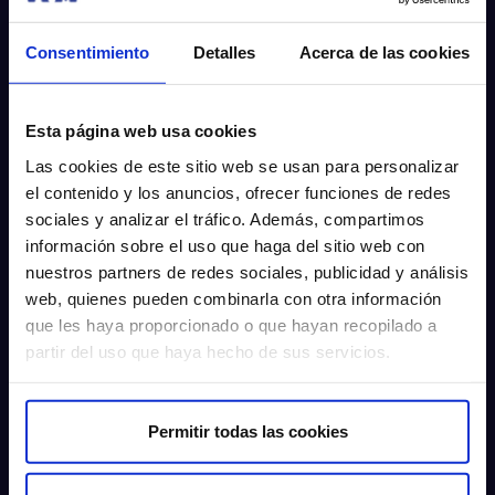
Trabaja con nosotros​
Rincón del accionista​
Consentimiento
Detalles
Acerca de las cookies
Sostenibilidad​
Canal interno de información​
Esta página web usa cookies
Más HM Hospitales
Las cookies de este sitio web se usan para personalizar
el contenido y los anuncios, ofrecer funciones de redes
Fundación HM Hospitales​
sociales y analizar el tráfico. Además, compartimos
Centro Universitario CUHMED​
información sobre el uso que haga del sitio web con
Instituto HM Hospitales​
nuestros partners de redes sociales, publicidad y análisis
Intranet HM Hospitales​
web, quienes pueden combinarla con otra información
HM CIOCC​
que les haya proporcionado o que hayan recopilado a
HM CIEC​
partir del uso que haya hecho de sus servicios.
HM CINAC​
Enlaces de interés
Permitir todas las cookies
Aseguradoras y mutuas​