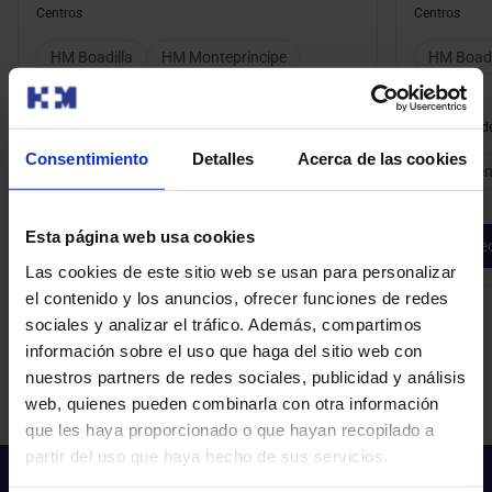
Centros
Centros
HM Boadilla
HM Montepríncipe
HM Boadi
Modalidad de consulta
Modalidad de
Consentimiento
Detalles
Acerca de las cookies
Presencial
Presen
Esta página web usa cookies
Pedir cita
Ped
Las cookies de este sitio web se usan para personalizar
el contenido y los anuncios, ofrecer funciones de redes
sociales y analizar el tráfico. Además, compartimos
información sobre el uso que haga del sitio web con
nuestros partners de redes sociales, publicidad y análisis
web, quienes pueden combinarla con otra información
que les haya proporcionado o que hayan recopilado a
partir del uso que haya hecho de sus servicios.