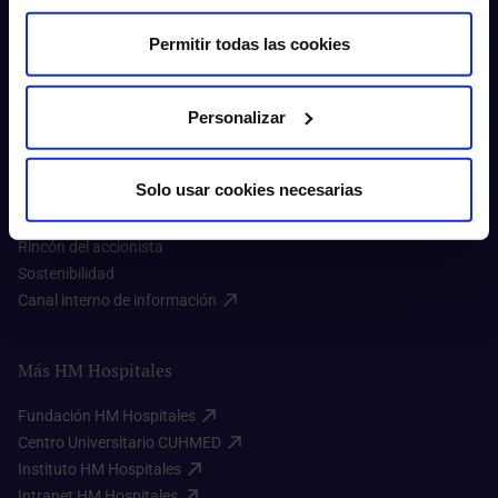
Permitir todas las cookies
Personalizar
Sobre nosotros
Quiénes somos​
Solo usar cookies necesarias
Excelencia en calidad​
Trabaja con nosotros​
Rincón del accionista​
Sostenibilidad​
Canal interno de información​
Más HM Hospitales
Fundación HM Hospitales​
Centro Universitario CUHMED​
Instituto HM Hospitales​
Intranet HM Hospitales​