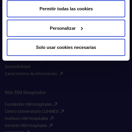
Permitir todas las cookies
Sobre nosotros
Personalizar
Quiénes somos​
Excelencia en calidad​
Solo usar cookies necesarias
Trabaja con nosotros​
Rincón del accionista​
Sostenibilidad​
Canal interno de información​
Más HM Hospitales
Fundación HM Hospitales​
Centro Universitario CUHMED​
Instituto HM Hospitales​
Intranet HM Hospitales​