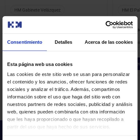
HM Gabinete Velázquez
HM El Pa
Modalidad de consulta
Modalidad de
Consentimiento
Detalles
Acerca de las cookies
Presencial
Presen
Pedir cita
Ped
Esta página web usa cookies
Las cookies de este sitio web se usan para personalizar
el contenido y los anuncios, ofrecer funciones de redes
sociales y analizar el tráfico. Además, compartimos
información sobre el uso que haga del sitio web con
nuestros partners de redes sociales, publicidad y análisis
web, quienes pueden combinarla con otra información
que les haya proporcionado o que hayan recopilado a
partir del uso que haya hecho de sus servicios.