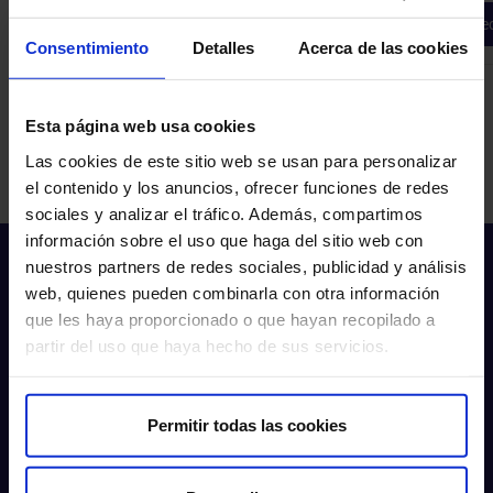
Pedir cita
Ped
Consentimiento
Detalles
Acerca de las cookies
Esta página web usa cookies
Las cookies de este sitio web se usan para personalizar
el contenido y los anuncios, ofrecer funciones de redes
sociales y analizar el tráfico. Además, compartimos
información sobre el uso que haga del sitio web con
nuestros partners de redes sociales, publicidad y análisis
web, quienes pueden combinarla con otra información
que les haya proporcionado o que hayan recopilado a
partir del uso que haya hecho de sus servicios.
Sobre nosotros
Permitir todas las cookies
Quiénes somos​
Excelencia en calidad​
Trabaja con nosotros​