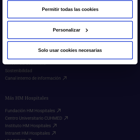
Permitir todas las cookies
Sobre nosotros
Personalizar
Quiénes somos​
Excelencia en calidad​
Solo usar cookies necesarias
Trabaja con nosotros​
Rincón del accionista​
Sostenibilidad​
Canal interno de información​
Más HM Hospitales
Fundación HM Hospitales​
Centro Universitario CUHMED​
Instituto HM Hospitales​
Intranet HM Hospitales​