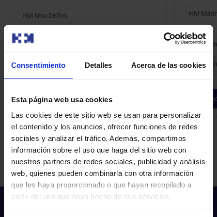
HM Madr
HM Nou Delfos
Modalidad de
Modalidad de consulta
Presen
Consentimiento
Detalles
Acerca de las cookies
Presencial
Pedir cita
Ped
Esta página web usa cookies
Las cookies de este sitio web se usan para personalizar
el contenido y los anuncios, ofrecer funciones de redes
sociales y analizar el tráfico. Además, compartimos
información sobre el uso que haga del sitio web con
nuestros partners de redes sociales, publicidad y análisis
web, quienes pueden combinarla con otra información
que les haya proporcionado o que hayan recopilado a
partir del uso que haya hecho de sus servicios.